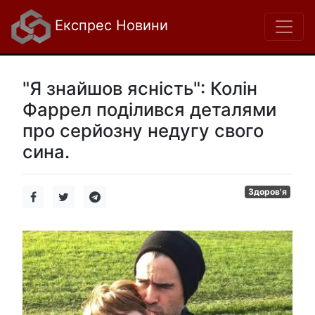
Експрес Новини
"Я знайшов ясність": Колін
Фаррел поділився деталями
про серйозну недугу свого
сина.
Здоров'я