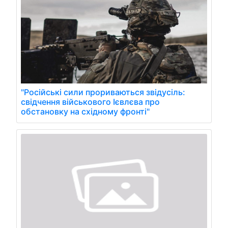
"Російські сили прориваються звідусіль:
свідчення військового Ієвлєва про
обстановку на східному фронті"