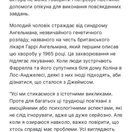
допомоги опікуна для виконання повсякденних
завдань.
Молодий чоловік страждає від синдрому
Ангельмана, незвичайного генетичного
розладу, названого на честь британського
лікаря Гаррі Ангельмана, який першим описав
цю хворобу у 1965 році. Це захворювання не
підлягає лікуванню. Коли люди зустрічають
Фаррелла та його супутника біля дому Коліна в
Лос-Анджелесі, деякі з них іноді підходять, аби
дізнатися, що сталося з Джеймсом.
"Усі ми стикаємося з істотними викликами.
Проте для багатьох ці труднощі пов'язані з
емоційними або психологічними аспектами, які
не слід ігнорувати, адже це дуже серйозно. Але
коли я озираюся навколо, важко повірити, що
хтось справді має проблеми. Усі виглядають