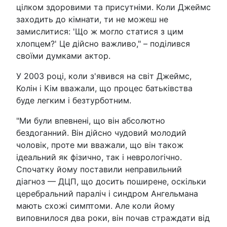
цілком здоровими та присутніми. Коли Джеймс
заходить до кімнати, ти не можеш не
замислитися: 'Що ж могло статися з цим
хлопцем?' Це дійсно важливо," – поділився
своїми думками актор.
У 2003 році, коли з'явився на світ Джеймс,
Колін і Кім вважали, що процес батьківства
буде легким і безтурботним.
"Ми були впевнені, що він абсолютно
бездоганний. Він дійсно чудовий молодий
чоловік, проте ми вважали, що він також
ідеальний як фізично, так і неврологічно.
Спочатку йому поставили неправильний
діагноз — ДЦП, що досить поширене, оскільки
церебральний параліч і синдром Ангельмана
мають схожі симптоми. Але коли йому
виповнилося два роки, він почав страждати від