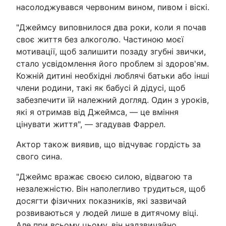
насолоджувався червоним вином, пивом і віскі.
"Джеймсу виповнилося два роки, коли я почав
своє життя без алкоголю. Частиною моєї
мотивації, щоб залишити позаду згубні звички,
стало усвідомлення його проблем зі здоров'ям.
Кожній дитині необхідні люблячі батьки або інші
члени родини, такі як бабусі й дідусі, щоб
забезпечити їй належний догляд. Один з уроків,
які я отримав від Джеймса, — це вміння
цінувати життя", — згадував Фаррел.
Актор також виявив, що відчуває гордість за
свого сина.
"Джеймс вражає своєю силою, відвагою та
незалежністю. Він наполегливо трудиться, щоб
досягти фізичних показників, які зазвичай
розвиваються у людей лише в дитячому віці.
Але при всьому цьому, він надзвичайно