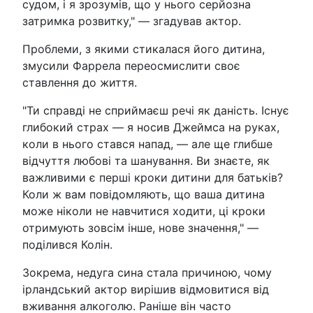
судом, і я зрозумів, що у нього серйозна
затримка розвитку," — згадував актор.
Проблеми, з якими стикалася його дитина,
змусили Фаррела переосмислити своє
ставлення до життя.
"Ти справді не сприймаєш речі як даність. Існує
глибокий страх — я носив Джеймса на руках,
коли в нього стався напад, — але ще глибше
відчуття любові та шанування. Ви знаєте, як
важливими є перші кроки дитини для батьків?
Коли ж вам повідомляють, що ваша дитина
може ніколи не навчитися ходити, ці кроки
отримують зовсім інше, нове значення," —
поділився Колін.
Зокрема, недуга сина стала причиною, чому
ірландський актор вирішив відмовитися від
вживання алкоголю. Раніше він часто