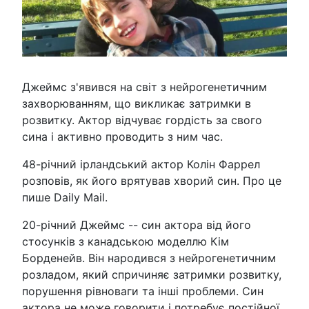
Джеймс з'явився на світ з нейрогенетичним
захворюванням, що викликає затримки в
розвитку. Актор відчуває гордість за свого
сина і активно проводить з ним час.
48-річний ірландський актор Колін Фаррел
розповів, як його врятував хворий син. Про це
пише Daily Mail.
20-річний Джеймс -- син актора від його
стосунків з канадською моделлю Кім
Борденейв. Він народився з нейрогенетичним
розладом, який спричиняє затримки розвитку,
порушення рівноваги та інші проблеми. Син
актора не може говорити і потребує постійної