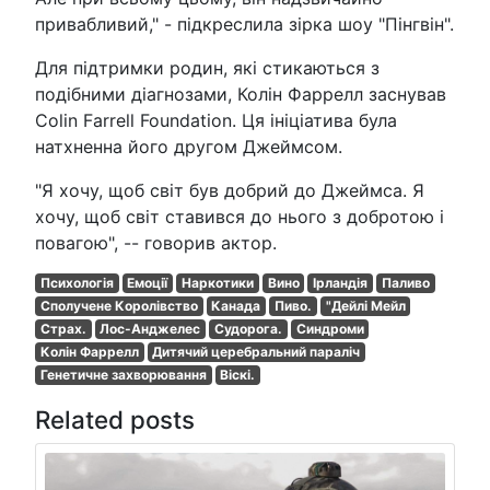
привабливий," - підкреслила зірка шоу "Пінгвін".
Для підтримки родин, які стикаються з
подібними діагнозами, Колін Фаррелл заснував
Colin Farrell Foundation. Ця ініціатива була
натхненна його другом Джеймсом.
"Я хочу, щоб світ був добрий до Джеймса. Я
хочу, щоб світ ставився до нього з добротою і
повагою", -- говорив актор.
Психологія
Емоції
Наркотики
Вино
Ірландія
Паливо
Сполучене Королівство
Канада
Пиво.
"Дейлі Мейл
Страх.
Лос-Анджелес
Судорога.
Синдроми
Колін Фаррелл
Дитячий церебральний параліч
Генетичне захворювання
Віскі.
Related posts