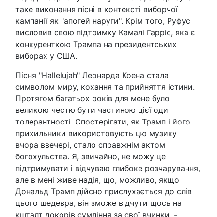
таке виконання пісні в контексті виборчої
кампанії як "апогей наруги". Крім того, Руфус
висловив свою підтримку Камалі Гарріс, яка є
конкуренткою Трампа на президентських
виборах у США.
Пісня "Hallelujah" Леонарда Коена стала
символом миру, кохання та прийняття істини.
Протягом багатьох років для мене було
великою честю бути частиною цієї оди
толерантності. Спостерігати, як Трамп і його
прихильники використовують цю музику
вчора ввечері, стало справжнім актом
богохульства. Я, звичайно, не можу це
підтримувати і відчуваю глибоке розчарування,
але в мені живе надія, що, можливо, якщо
Дональд Трамп дійсно прислухається до слів
цього шедевра, він зможе відчути щось на
кшталт докорів сумління за свої вчинки, -