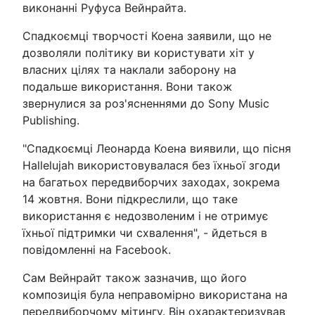
виконанні Руфуса Вейнрайта.
Спадкоємці творчості Коена заявили, що не
дозволяли політику ви користувати хіт у
власних цілях та наклали заборону на
подальше використання. Вони також
звернулися за роз'ясненнями до Sony Music
Publishing.
"Спадкоємці Леонарда Коена виявили, що пісня
Hallelujah використовувалася без їхньої згоди
на багатьох передвиборчих заходах, зокрема
14 жовтня. Вони підкреслили, що таке
використання є недозволеним і не отримує
їхньої підтримки чи схвалення", - йдеться в
повідомленні на Facebook.
Сам Вейнрайт також зазначив, що його
композиція була неправомірно використана на
передвиборчому мітингу. Він охарактеризував