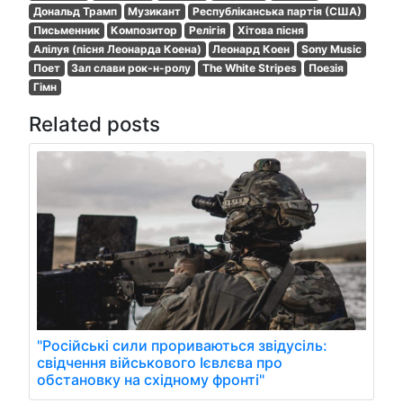
Дональд Трамп
Музикант
Республіканська партія (США)
Письменник
Композитор
Релігія
Хітова пісня
Алілуя (пісня Леонарда Коена)
Леонард Коен
Sony Music
Поет
Зал слави рок-н-ролу
The White Stripes
Поезія
Гімн
Related posts
"Російські сили прориваються звідусіль:
свідчення військового Ієвлєва про
обстановку на східному фронті"