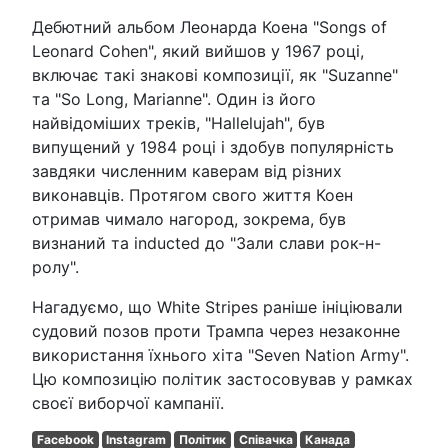
Дебютний альбом Леонарда Коена "Songs of
Leonard Cohen", який вийшов у 1967 році,
включає такі знакові композиції, як "Suzanne"
та "So Long, Marianne". Один із його
найвідоміших треків, "Hallelujah", був
випущений у 1984 році і здобув популярність
завдяки численним каверам від різних
виконавців. Протягом свого життя Коен
отримав чимало нагород, зокрема, був
визнаний та inducted до "Зали слави рок-н-
ролу".
Нагадуємо, що White Stripes раніше ініціювали
судовий позов проти Трампа через незаконне
використання їхнього хіта "Seven Nation Army".
Цю композицію політик застосовував у рамках
своєї виборчої кампанії.
Facebook
Instagram
Політик
Співачка
Канада