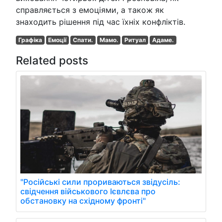
справляється з емоціями, а також як
знаходить рішення під час їхніх конфліктів.
Графіка
Емоції
Спати.
Мамо.
Ритуал
Адаме.
Related posts
"Російські сили прориваються звідусіль:
свідчення військового Ієвлєва про
обстановку на східному фронті"