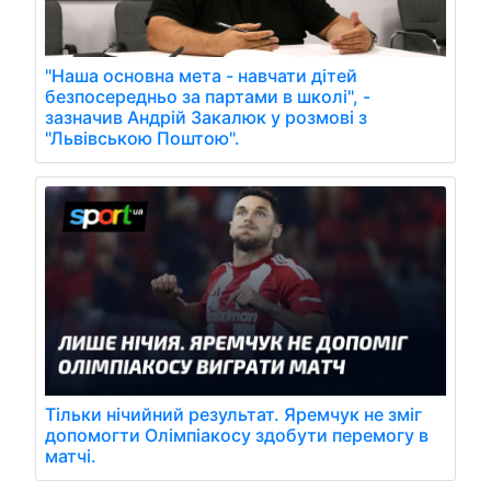
"Наша основна мета - навчати дітей
безпосередньо за партами в школі", -
зазначив Андрій Закалюк у розмові з
"Львівською Поштою".
Тільки нічийний результат. Яремчук не зміг
допомогти Олімпіакосу здобути перемогу в
матчі.