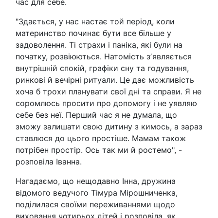
час для себе.
"Здається, у нас настає той період, коли
материнство починає бути все більше у
задоволення. Ті страхи і паніка, які були на
початку, розвіюються. Натомість зʼявляється
внутрішній спокій, графіки сну та годування,
ринкові й вечірні ритуали. Це дає можливість
хоча б трохи планувати свої дні та справи. Я не
соромлюсь просити про допомогу і не уявляю
себе без неї. Перший час я не думала, що
зможу залишати свою дитину з кимось, а зараз
ставлюся до цього простіше. Мамам також
потрібен простір. Ось так ми й ростемо", -
розповіла Іванна.
Нагадаємо, що нещодавно Інна, дружина
відомого ведучого Тімура Мірошниченка,
поділилася своїми переживаннями щодо
виховання чотирьох дітей і розповіла, як