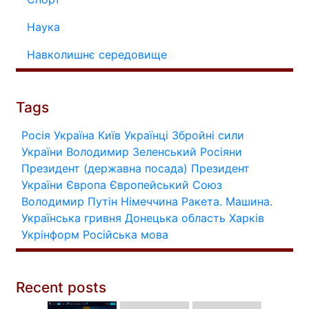
Наука
Навколишнє середовище
Tags
Росія
Україна
Київ
Українці
Збройні сили
України
Володимир Зеленський
Росіяни
Президент (державна посада)
Президент
України
Європа
Європейський Союз
Володимир Путін
Німеччина
Ракета.
Машина.
Українська гривня
Донецька область
Харків
Укрінформ
Російська мова
Recent posts