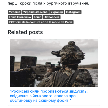
перші кроки після хірургічного втручання.
Україна
Українська мова
Українці
Instagram
Еліна Світоліна
Теніс
Фотосесія
L'Officiel de la couture et de la mode de Paris
Related posts
"Російські сили прориваються звідусіль:
свідчення військового Ієвлєва про
обстановку на східному фронті"