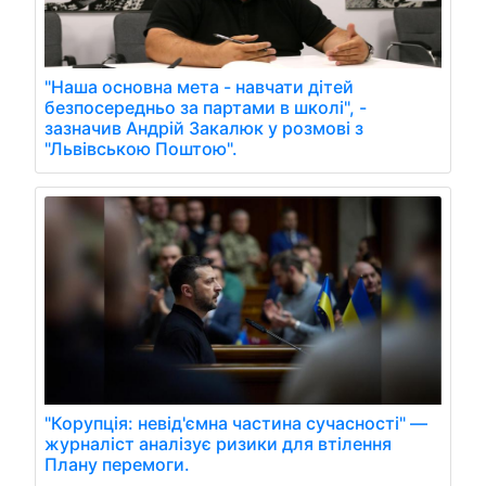
"Наша основна мета - навчати дітей
безпосередньо за партами в школі", -
зазначив Андрій Закалюк у розмові з
"Львівською Поштою".
"Корупція: невід'ємна частина сучасності" —
журналіст аналізує ризики для втілення
Плану перемоги.