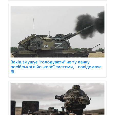
Захід змушує "голодувати" не ту ланку
російської військової системи, - повідомляє
BI.