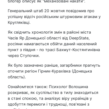
блогер описує як "механізовані накати".
Генеральний штаб 20 жовтня повідомив про
успішну відсіч російським штурмовим атакам у
Кругляківці.
Як свідчить хронологія змін в районі міста
Часів Яр Донецької області від DeepState,
росіяни намагаються обійти даний населений
пункт з півдня - по трасі Бахмут-Костянтинівна
через Ступочки.
Як було зазначено раніше, загарбники прагнуть
оточити регіон Гірник-Курахівка (Донецька
область).
Ознайомтеся також: Психолог Волошина
розкриває, як суспільство в тилу знаходиться
в стані спокою, та аналізує віру українців у
здобуття перемоги і труднощі, пов'язані з