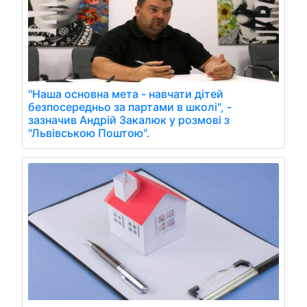
"Наша основна мета - навчати дітей
безпосередньо за партами в школі", -
зазначив Андрій Закалюк у розмові з
"Львівською Поштою".