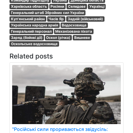
Командир підрозділу
Україна
Донецька область
Харківська область
Росіяни
Селидове
Українці
Генеральний штаб Збройних сил України
Куп'янський район
Часів Яр
Задній (військовий)
Українська народна армія
Водосховище
Генеральний персонал
Механізована піхота
Заряд (бойові дії)
Оскол (річка)
Вишневе
Оскольське водосховище
Related posts
"Російські сили прориваються звідусіль: