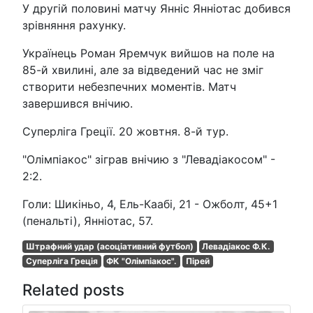
У другій половині матчу Янніс Янніотас добився
зрівняння рахунку.
Українець Роман Яремчук вийшов на поле на
85-й хвилині, але за відведений час не зміг
створити небезпечних моментів. Матч
завершився внічию.
Суперліга Греції. 20 жовтня. 8-й тур.
"Олімпіакос" зіграв внічию з "Левадіакосом" -
2:2.
Голи: Шикіньо, 4, Ель-Каабі, 21 - Ожболт, 45+1
(пенальті), Янніотас, 57.
Штрафний удар (асоціативний футбол)
Левадіакос Ф.К.
Суперліга Греція
ФК "Олімпіакос".
Пірей
Related posts