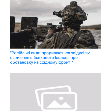
"Російські сили прориваються звідусіль:
свідчення військового Ієвлєва про
обстановку на східному фронті"