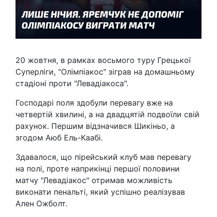
20 жовтня, в рамках восьмого туру Грецької
Суперліги, "Олімпіакос" зіграв на домашньому
стадіоні проти "Левадіакоса".
Господарі поля здобули перевагу вже на
четвертій хвилині, а на двадцятій подвоїли свій
рахунок. Першим відзначився Шикіньо, а
згодом Аюб Ель-Каабі.
Здавалося, що пірейський клуб мав перевагу
на полі, проте наприкінці першої половини
матчу "Левадіакос" отримав можливість
виконати пенальті, який успішно реалізував
Ален Ожболт.