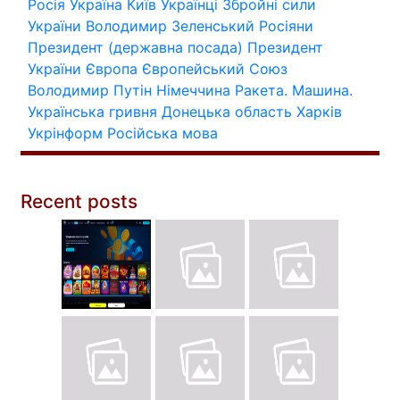
Росія
Україна
Київ
Українці
Збройні сили
України
Володимир Зеленський
Росіяни
Президент (державна посада)
Президент
України
Європа
Європейський Союз
Володимир Путін
Німеччина
Ракета.
Машина.
Українська гривня
Донецька область
Харків
Укрінформ
Російська мова
Recent posts