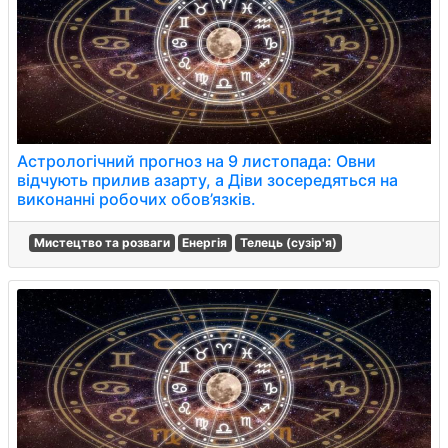
Астрологічний прогноз на 9 листопада: Овни
відчують прилив азарту, а Діви зосередяться на
виконанні робочих обов’язків.
Мистецтво та розваги
Енергія
Телець (сузір'я)