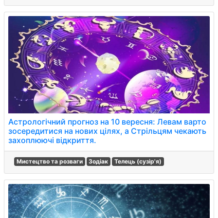
Астрологічний прогноз на 10 вересня: Левам варто
зосередитися на нових цілях, а Стрільцям чекають
захоплюючі відкриття.
Мистецтво та розваги
Зодіак
Телець (сузір'я)