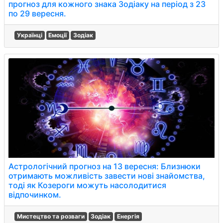
прогноз для кожного знака Зодіаку на період з 23
по 29 вересня.
Українці
Емоції
Зодіак
Астрологічний прогноз на 13 вересня: Близнюки
отримають можливість завести нові знайомства,
тоді як Козероги можуть насолодитися
відпочинком.
Мистецтво та розваги
Зодіак
Енергія