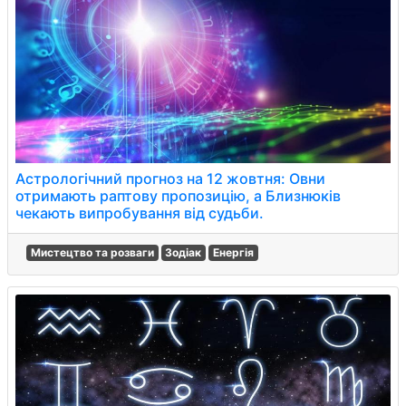
Астрологічний прогноз на 12 жовтня: Овни
отримають раптову пропозицію, а Близнюків
чекають випробування від судьби.
Мистецтво та розваги
Зодіак
Енергія