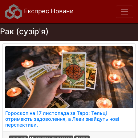
Експрес Новини
Рак (сузір'я)
Гороскоп на 17 листопада за Таро: Тельці
отримають задоволення, а Леви знайдуть нові
перспективи.