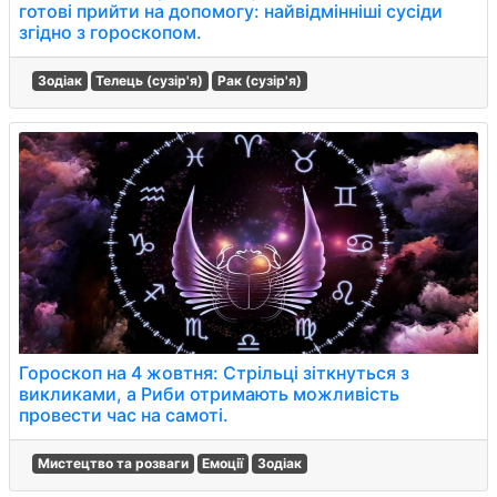
готові прийти на допомогу: найвідмінніші сусіди
згідно з гороскопом.
Зодіак
Телець (сузір'я)
Рак (сузір'я)
Гороскоп на 4 жовтня: Стрільці зіткнуться з
викликами, а Риби отримають можливість
провести час на самоті.
Мистецтво та розваги
Емоції
Зодіак