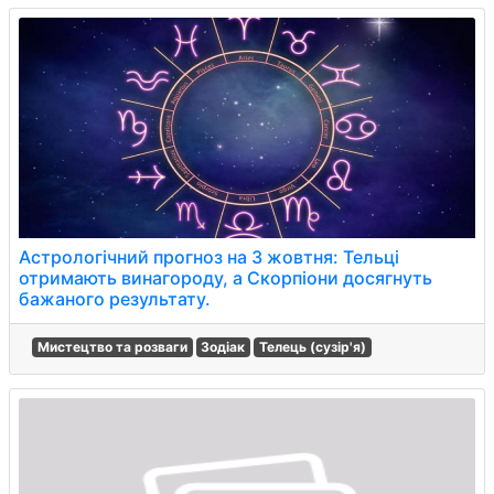
Астрологічний прогноз на 3 жовтня: Тельці
отримають винагороду, а Скорпіони досягнуть
бажаного результату.
Мистецтво та розваги
Зодіак
Телець (сузір'я)