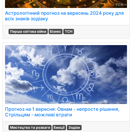
Астрологічний прогноз на вересень 2024 року для
всіх знаків зодіаку
Перша світова війна
Бізнес
ТСН
Прогноз на 1 вересня: Овнам - непросте рішення,
Стрільцям - можливі втрати
Мистецтво та розваги
Емоції
Зодіак