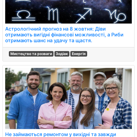
Астрологічний прогноз на 8 жовтня: Діви
отримають вигідні фінансові можливості, а Риби
отримають шанс на удачу та щастя.
Мистецтво та розваги
Зодіак
Енергія
Не займаються ремонтом у вихідні та завжди