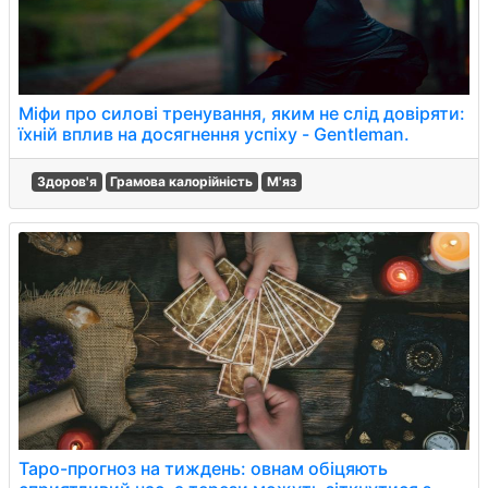
Міфи про силові тренування, яким не слід довіряти:
їхній вплив на досягнення успіху - Gentleman.
Здоров'я
Грамова калорійність
М'яз
Таро-прогноз на тиждень: овнам обіцяють