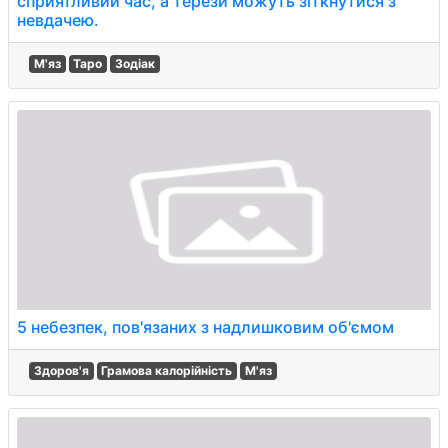
сприятливий час, а терези можуть зіткнутися з
невдачею.
М'яз
Таро
Зодіак
5 небезпек, пов'язаних з надлишковим об'ємом
Здоров'я
Грамова калорійність
М'яз