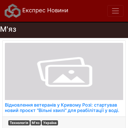
Експрес Новини
М'яз
Відновлення ветеранів у Кривому Розі: стартував
новий проєкт "Вільні хвилі" для реабілітації у воді.
Технологія
М'яз
Україна