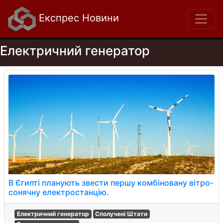
Експрес Новини
Електричний генератор
В Єгипті планують звести першу комбіновану вітро-
сонячну електростанцію.
Електричний генератор
Сполучені Штати