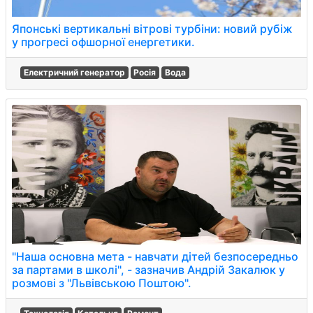
Японські вертикальні вітрові турбіни: новий рубіж
у прогресі офшорної енергетики.
Електричний генератор
Росія
Вода
"Наша основна мета - навчати дітей безпосередньо
за партами в школі", - зазначив Андрій Закалюк у
розмові з "Львівською Поштою".