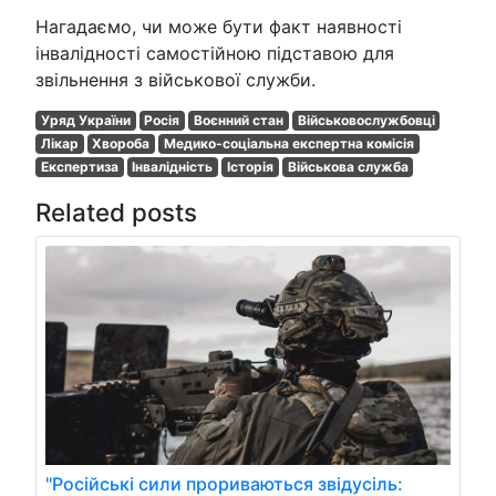
Нагадаємо, чи може бути факт наявності
інвалідності самостійною підставою для
звільнення з військової служби.
Уряд України
Росія
Воєнний стан
Військовослужбовці
Лікар
Хвороба
Медико-соціальна експертна комісія
Експертиза
Інвалідність
Історія
Військова служба
Related posts
"Російські сили прориваються звідусіль: