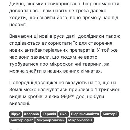
Дивно, скільки невикористаної біорізноманіття
довкола нас. І вам навіть не треба далеко
ходити, щоб знайти його; воно прямо у нас під
носом".
Вивчаючи ці нові віруси далі, дослідники також
сподіваються використати їх для створення
нових антибактеріальних препаратів. У той же
час вони заявили, що людям не варто
турбуватися про мікроскопічні тварини, які
можна знайти в наших ванних кімнатах.
Попередні дослідження вказують на те, що на
Землі може налічуватись приблизно 1 трильйон
видів мікробів, з яких 99,9% досі не були
виявлені.
Вірус
Хвороба
Терапія
Око.
Біорізноманіття
Бактерії
Бактеріофаг
Мікроорганізми
Мікробіологія