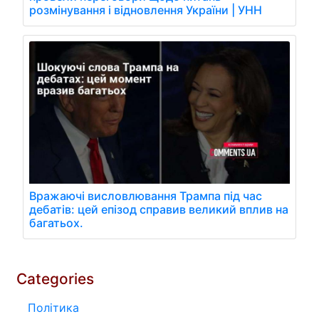
розмінування і відновлення України | УНН
Вражаючі висловлювання Трампа під час
дебатів: цей епізод справив великий вплив на
багатьох.
Categories
Політика