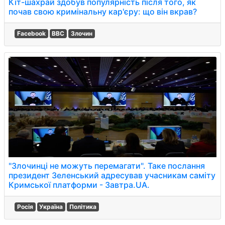
Кіт-шахрай здобув популярність після того, як
почав свою кримінальну кар'єру: що він вкрав?
Facebook
BBC
Злочин
"Злочинці не можуть перемагати". Таке послання
президент Зеленський адресував учасникам саміту
Кримської платформи - Завтра.UA.
Росія
Україна
Політика