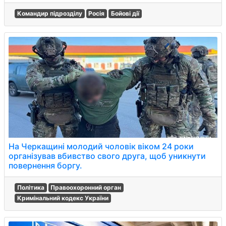
Командир підрозділу
Росія
Бойові дії
На Черкащині молодий чоловік віком 24 роки
організував вбивство свого друга, щоб уникнути
повернення боргу.
Політика
Правоохоронний орган
Кримінальний кодекс України