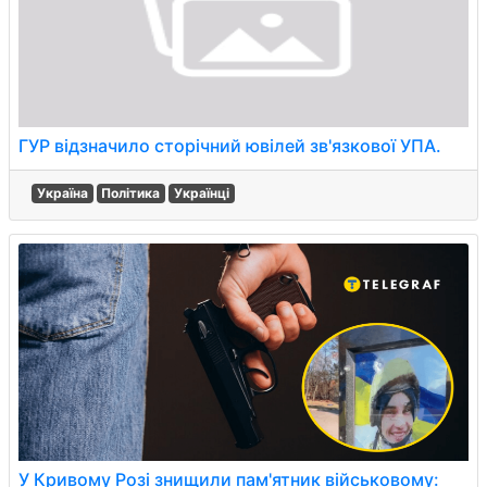
ГУР відзначило сторічний ювілей зв'язкової УПА.
Україна
Політика
Українці
У Кривому Розі знищили пам'ятник військовому: