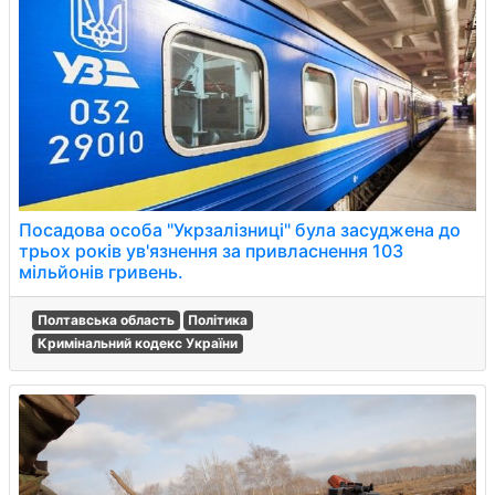
Посадова особа "Укрзалізниці" була засуджена до
трьох років ув'язнення за привласнення 103
мільйонів гривень.
Полтавська область
Політика
Кримінальний кодекс України