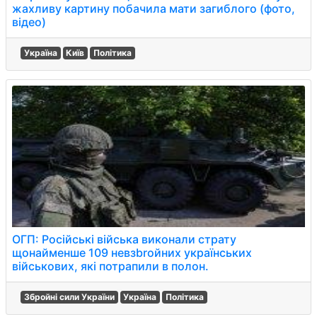
жахливу картину побачила мати загиблого (фото,
відео)
Україна
Київ
Політика
ОГП: Російські війська виконали страту
щонайменше 109 невзbroйних українських
військових, які потрапили в полон.
Збройні сили України
Україна
Політика