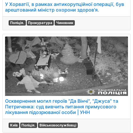
У Хорватії, в рамках антикорупційної операції, був
арештований міністр охорони здоров'я.
Поліція.
Прокуратура
Чиновник
Осквернення могил героїв "Да Вінчі", "Джуса" та
Петриченка: суд вивчить питання примусового
лікування підозрюваної особи | УНН
Київ
Поліція.
Військовослужбовці