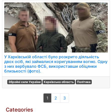
У Харківській області було розкрито діяльність
двох осіб, які займалися коригуванням вогню. Одну
з них вербувало ФСБ, використавши обіцянки
близькості (фото).
Збройні сили України
Харківська область
Політика
1
2
3
Categories