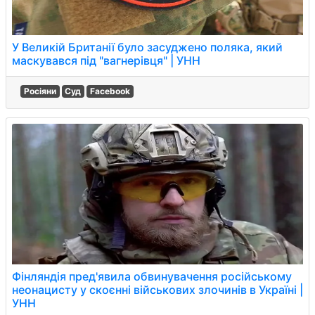
У Великій Британії було засуджено поляка, який
маскувався під "вагнерівця" | УНН
Росіяни
Суд
Facebook
Фінляндія пред'явила обвинувачення російському
неонацисту у скоєнні військових злочинів в Україні |
УНН