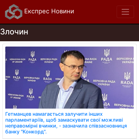
Експрес Новини
Злочин
Гетманцев намагається залучити інших
парламентаріїв, щоб замаскувати свої можливі
неправомірні вчинки, - зазначила співзасновниця
банку "Конкорд".