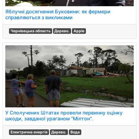
Яблучні досягнення Буковини: як фермери
справляються з викликами
Чернівецька область
Дерево.
Apple
У Сполучених Штатах провели первинну оцінку
шкоди, завданої ураганом "Мілтон".
Електрична енергія
Дерево.
Вода