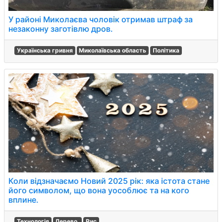
У районі Миколаєва чоловік отримав штраф за
незаконну заготівлю дров.
Українська гривня
Миколаївська область
Політика
Коли відзначаємо Новий 2025 рік: яка істота стане
його символом, що вона уособлює та на кого
вплине.
Технологія
Дерево.
Рис