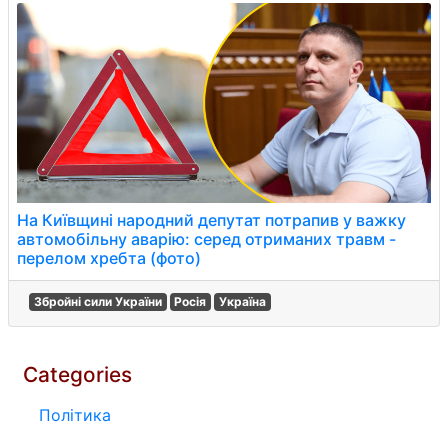
На Київщині народний депутат потрапив у важку
автомобільну аварію: серед отриманих травм -
перелом хребта (фото)
Збройні сили України
Росія
Україна
Categories
Політика