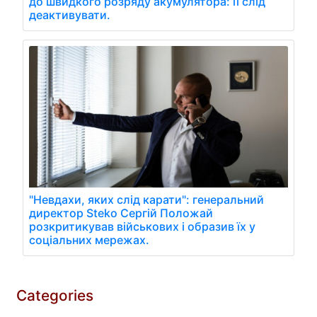
до швидкого розряду акумулятора: її слід
деактивувати.
"Невдахи, яких слід карати": генеральний
директор Steko Сергій Положай
розкритикував військових і образив їх у
соціальних мережах.
Categories