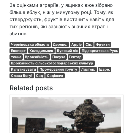
За оцінками аграріїв, у ящиках вже зібрано
більше яблук, ніж у минулому році. Тому, як
стверджують, фруктів вистачить навіть для
тих регіонів, які зазнають значних втрат і
збитків.
Чернівецька область
Дерево.
Apple
Сік.
Фрукти
Експорт
Холодильник
Буковий ліс
Підкарпатська Русь
тонна
Врожайність
Посуха
Гектар
Врожайність сільськогосподарських культур
Культивувати
Промерзання ґрунту
Листок.
Ідаре.
Слава Богу!
Сад
Садівник
Related posts