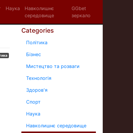
т
Наука
Навколишнє
GGbet
середовище
зеркало
Categories
Політика
Бізнес
тика
Мистецтво та розваги
Технологія
Здоров'я
Спорт
Наука
Навколишнє середовище