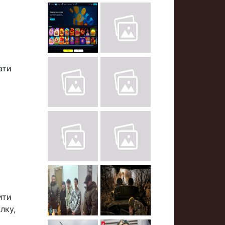
ати
ити
лку,