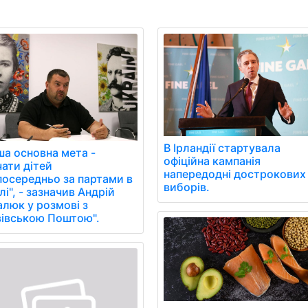
В Ірландії стартувала
ша основна мета -
офіційна кампанія
чати дітей
напередодні дострокових
посередньо за партами в
виборів.
і", - зазначив Андрій
алюк у розмові з
вівською Поштою".