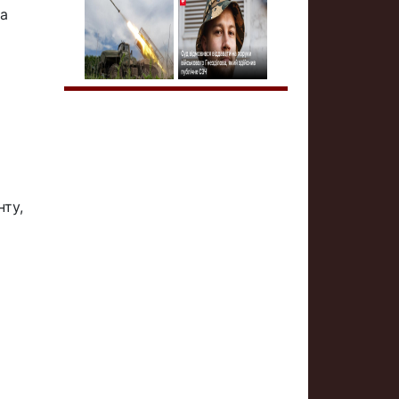
на
нту,