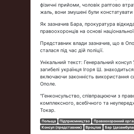
фізичні прийоми, чоловік раптово втрат
жаль, вони змушені були констатувати
Як зазначив Бара, прокуратура відкид
правоохоронців на основі національної
Представник влади зазначив, що в Опо
сталася під час дій поліції.
Унікальний текст: Генеральний консул
загибелі українця Ігоря Ш. знаходиться
включаючи законність використання с
Ополе.
"Генконсульство, співпрацюючи з пра
комплексного, всебічного та неупередж
Токар.
Польща
Підприємництво
Правоохоронний орга
Консул (представник)
Вроцлав
Бар (дезамбула