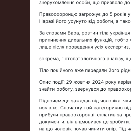
знерухомлення особи, що призвело до с
Правоохоронцю загрожує до 5 років ув'
Наразі його усунуто від роботи, а так
За словами Бара, розтин тіла українця 
припинення дихальних функцій, тобто 
лише після проведення усіх експертиз,
зокрема, гістопатологічного аналізу, щ
Тіло покійного вже передали його рідн
Опис події: 29 жовтня 2024 року керів
знайти роботу, звернувся до правоохо
Підприємець зажадав від чоловіка, як
ночівлю. Спочатку той категорично від
прибули правоохоронці, сплатив за пр
документи, він відмовився це зробити. 
на що чоловік почав чинити опір. Під 