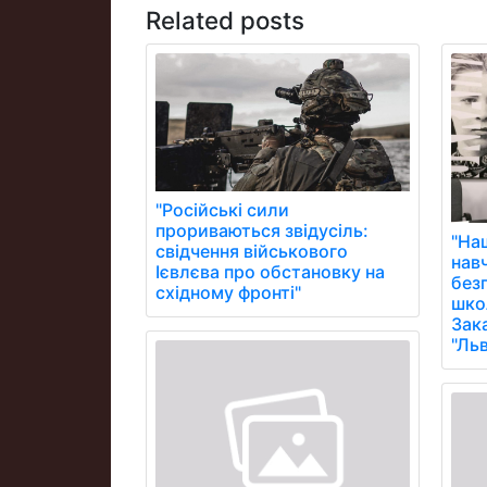
Related posts
"Російські сили
прориваються звідусіль:
"На
свідчення військового
нав
Ієвлєва про обстановку на
без
східному фронті"
школ
Зак
"Ль