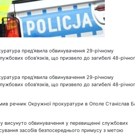
куратура пред’явила обвинувачення 29-річному
службових обов’язків, що призвело до загибелі 48-річно
куратура пред’явила обвинувачення 29-річному
службових обов’язків, що призвело до загибелі 48-річно
мив речник Окружної прокуратури в Ополе Станіслав Б
му висунуто обвинувачення у перевищенні службових
сування засобів безпосереднього примусу з метою