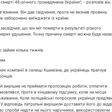
мерті 48-річного громадянина України", - розповів він.
язнення. Він дав свідчення, проте не визнав провину.
ож заборонено виїжджати із країни.
засвідчив, що він міг померти в результаті різкого
через удушення. Точну причину смерті можна буде назв
о займе кілька тижнів.
им.
ник компанії в селищі Кшивізна, де українець прагнув
ронців.
ий вирішив не приймати пропозицію роботи, оплатити
мовлявся, проте в кінцевому підсумку, коли на місце
оживання. Коли поліцейські попросили українця пред’яв
У відповідь патрульні вирішили доставити його до відді
час спроби надіти на нього наручники, використовуючи