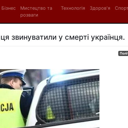
Бізнес
Мистецтво та
Технологія
Здоров'я
Спор
розваги
ця звинуватили у смерті українця.
Полі