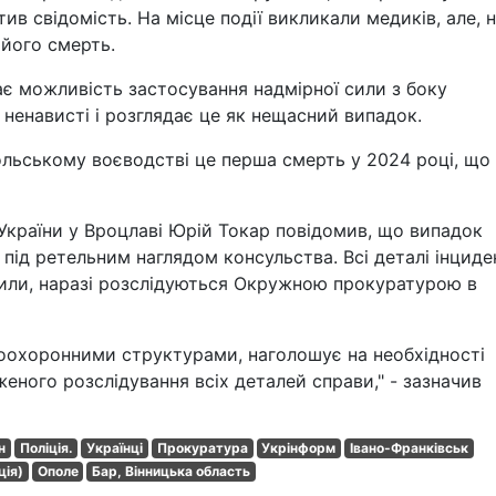
ив свідомість. На місце події викликали медиків, але, 
 його смерть.
ає можливість застосування надмірної сили з боку
 ненависті і розглядає це як нещасний випадок.
льському воєводстві це перша смерть у 2024 році, що
 України у Вроцлаві Юрій Токар повідомив, що випадок
 під ретельним наглядом консульства. Всі деталі інциде
или, наразі розслідуються Окружною прокуратурою в
воохоронними структурами, наголошує на необхідності
еного розслідування всіх деталей справи," - зазначив
н
Поліція.
Українці
Прокуратура
Укрінформ
Івано-Франківськ
ція)
Ополе
Бар, Вінницька область