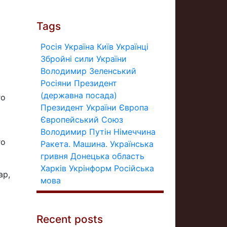
Tags
Росія
Україна
Київ
Українці
Збройні сили України
Володимир Зеленський
Росіяни
Президент
(державна посада)
го
Президент України
Європа
Європейський Союз
Володимир Путін
Німеччина
го
Ракета.
Машина.
Українська
гривня
Донецька область
Харків
Укрінформ
Російська
ар,
мова
Recent posts