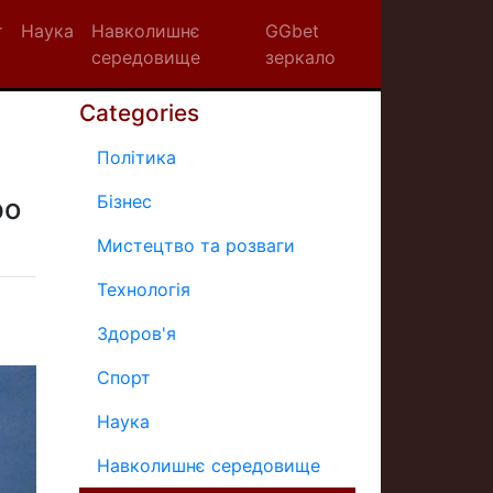
т
Наука
Навколишнє
GGbet
середовище
зеркало
Categories
Політика
Бізнес
ро
Мистецтво та розваги
Технологія
Здоров'я
Спорт
Наука
Навколишнє середовище