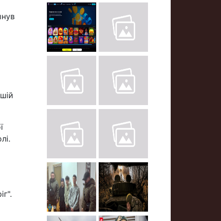
инув
ншій
ї
лі.
г".