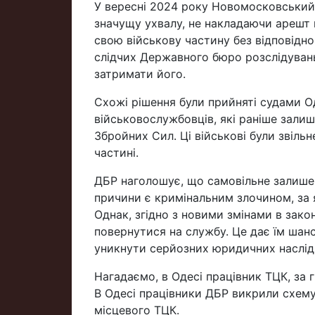
У вересні 2024 року Новомосковський 
значущу ухвалу, не накладаючи арешт 
свою військову частину без відповідн
слідчих Державного бюро розслідувань
затримати його.
Схожі рішення були прийняті судами О
військовослужбовців, які раніше залиш
Збройних Сил. Ці військові були звіль
частині.
ДБР наголошує, що самовільне залишен
причини є кримінальним злочином, за 
Однак, згідно з новими змінами в зако
повернутися на службу. Це дає їм шанс
уникнути серйозних юридичних наслідкі
Нагадаємо, в Одесі працівник ТЦК, за 
В Одесі працівники ДБР викрили схему 
місцевого ТЦК.