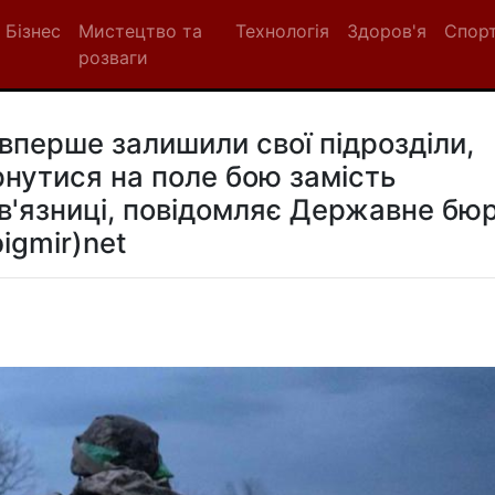
Бізнес
Мистецтво та
Технологія
Здоров'я
Спор
розваги
 вперше залишили свої підрозділи,
нутися на поле бою замість
 в'язниці, повідомляє Державне бю
igmir)net