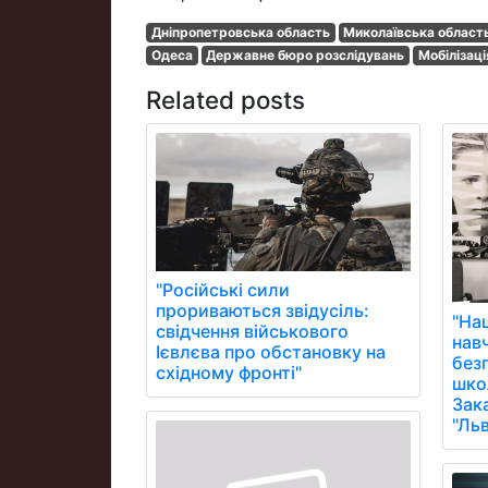
Дніпропетровська область
Миколаївська област
Одеса
Державне бюро розслідувань
Мобілізаці
Related posts
"Російські сили
прориваються звідусіль:
"На
свідчення військового
нав
Ієвлєва про обстановку на
без
східному фронті"
школ
Зак
"Ль