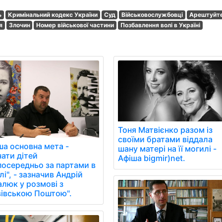
ь
Кримінальний кодекс України
Суд
Військовослужбовці
Арештуйте
я
Злочин
Номер військової частини
Позбавлення волі в Україні
Тоня Матвієнко разом із
своїми братами віддала
ша основна мета -
шану матері на її могилі -
чати дітей
Афіша bigmir)net.
посередньо за партами в
і", - зазначив Андрій
алюк у розмові з
вівською Поштою".