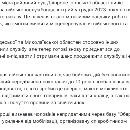
міськрайонний суд Дніпропетровської області виніс
на військовослужбовця, котрий у грудні 2023 року пок
ого наказу. Це рішення стало можливим завдяки роботі
, які змогли виявити місцеперебування військового та
деської та Миколаївської областей стосовно інших
или службу, але тепер готові знову приєднатися до
нені з-під варти і отримали шанс продовжити службу в і
ня військової частини під час бойових дій без поважно
який передбачено покарання до 10 років позбавлення во
нодавстві, ті, хто зробив це вперше, мають можливість
 підтримати своїх товаришів, захищати країну, а також
в і почуття провини за свій вчинок.
гроші визнавав чоловіків непридатними через базу "Обері
ухилення від мобілізації, організовану співробітником