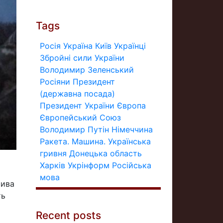
Tags
Росія
Україна
Київ
Українці
Збройні сили України
Володимир Зеленський
Росіяни
Президент
(державна посада)
Президент України
Європа
Європейський Союз
Володимир Путін
Німеччина
Ракета.
Машина.
Українська
гривня
Донецька область
Харків
Укрінформ
Російська
мова
тива
ть
Recent posts