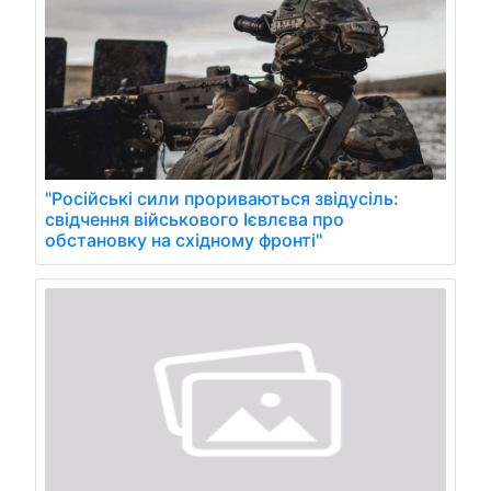
"Російські сили прориваються звідусіль:
свідчення військового Ієвлєва про
обстановку на східному фронті"