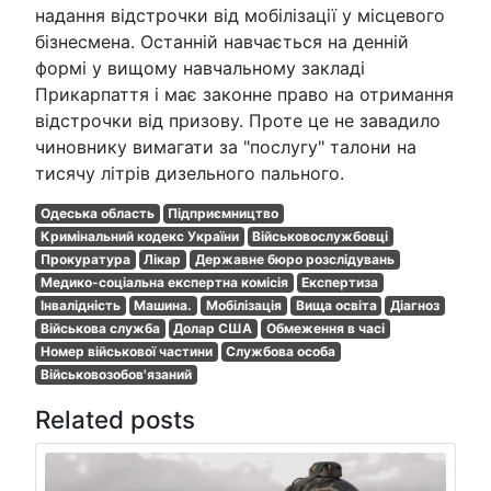
надання відстрочки від мобілізації у місцевого
бізнесмена. Останній навчається на денній
формі у вищому навчальному закладі
Прикарпаття і має законне право на отримання
відстрочки від призову. Проте це не завадило
чиновнику вимагати за "послугу" талони на
тисячу літрів дизельного пального.
Одеська область
Підприємництво
Кримінальний кодекс України
Військовослужбовці
Прокуратура
Лікар
Державне бюро розслідувань
Медико-соціальна експертна комісія
Експертиза
Інвалідність
Машина.
Мобілізація
Вища освіта
Діагноз
Військова служба
Долар США
Обмеження в часі
Номер військової частини
Службова особа
Військовозобов'язаний
Related posts