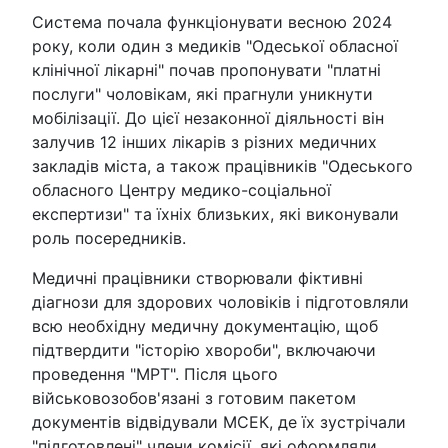
Система почала функціонувати весною 2024
року, коли один з медиків "Одеської обласної
клінічної лікарні" почав пропонувати "платні
послуги" чоловікам, які прагнули уникнути
мобілізації. До цієї незаконної діяльності він
залучив 12 інших лікарів з різних медичних
закладів міста, а також працівників "Одеського
обласного Центру медико-соціальної
експертизи" та їхніх близьких, які виконували
роль посередників.
Медичні працівники створювали фіктивні
діагнози для здорових чоловіків і підготовляли
всю необхідну медичну документацію, щоб
підтвердити "історію хвороби", включаючи
проведення "МРТ". Після цього
військовозобов'язані з готовим пакетом
документів відвідували МСЕК, де їх зустрічали
"підготовлені" члени комісії, які оформляли