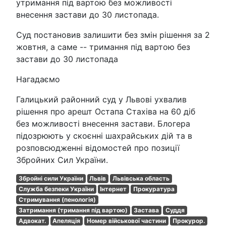
утримання під вартою без можливості
внесення застави до 30 листопада.
Суд постановив залишити без змін рішення за 2
жовтня, а саме -- тримання під вартою без
застави до 30 листопада
Нагадаємо
Галицький районний суд у Львові ухвалив
рішення про арешт Остапа Стахіва на 60 діб
без можливості внесення застави. Блогера
підозрюють у скоєнні шахрайських дій та в
розповсюдженні відомостей про позиції
Збройних Сил України.
Збройні сили України
Львів
Львівська область
Служба безпеки України
Інтернет
Прокуратура
Стримування (пенологія)
Затримання (тримання під вартою)
Застава
Суддя
Адвокат.
Апеляція
Номер військової частини
Прокурор.