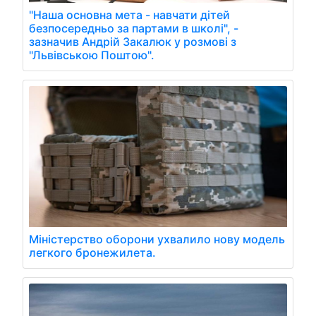
"Наша основна мета - навчати дітей
безпосередньо за партами в школі", -
зазначив Андрій Закалюк у розмові з
"Львівською Поштою".
Міністерство оборони ухвалило нову модель
легкого бронежилета.