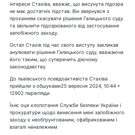
інтереси Стахіва, вважає, що висунута підозра
не має достатніх підстав. Він звернувся з
проханням скасувати рішення Галицького суду
та звільнити підозрюваного від застосування
запобіжного заходу.
Остап Стахів під час свого виступу закликав
анулювати рішення Галицького суду, вважаючи
його таким, що суперечить діючому
законодавству.
До львівського псевдоактивіста Стахіва
прийшли з обшуками25 вересня 2024, 10:44 *
12902 перегляди
Їхнє оце клопотання Служби безпеки України і
прокуратури щодо винесення мені запобіжного
заходу є необґрунтованим, сфабрикованим і
взагалі неналежним