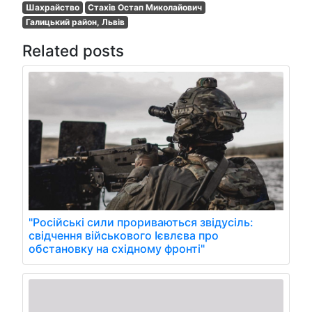
Шахрайство
Стахів Остап Миколайович
Галицький район, Львів
Related posts
"Російські сили прориваються звідусіль:
свідчення військового Ієвлєва про
обстановку на східному фронті"