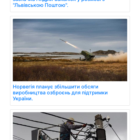
"Львівською Поштою".
Норвегія планує збільшити обсяги
виробництва озброєнь для підтримки
України.