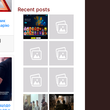
Recent posts
ник
варію
 щодо
ься у