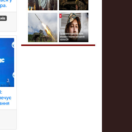
ра.
иїв
l:
печує
ання