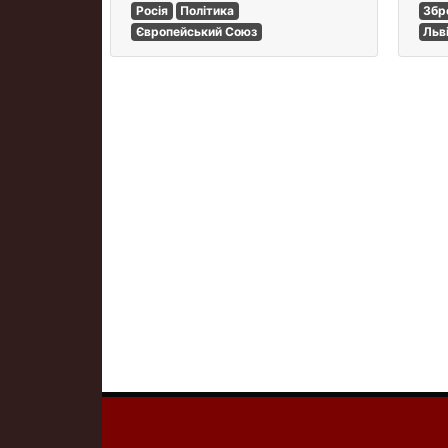
Росія
Політика
Збр
Європейський Союз
Льв