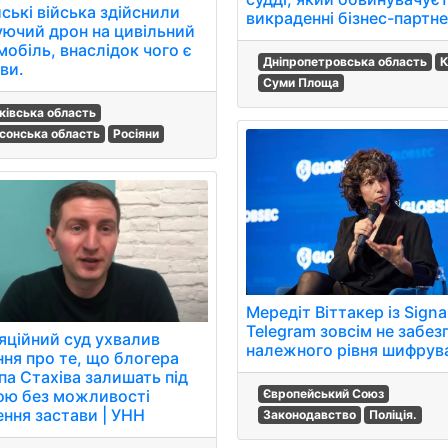
ські війська здійснили
викраденні бізнес-партне
уючий дрон на цивільний
мобіль, внаслідок чого є
Дніпропетровська область
К
ви.
Суми Площа
ківська область
сонська область
Росіяни
Мередіт Віттакер із Signa
Telegram зовсім не забез
яційний суд ухвалив
належного рівня шифрув
ння про те, що блогера
па Стахіва залишать під
ою без можливості
Європейський Союз
ення застави | УНН
Законодавство
Поліція.