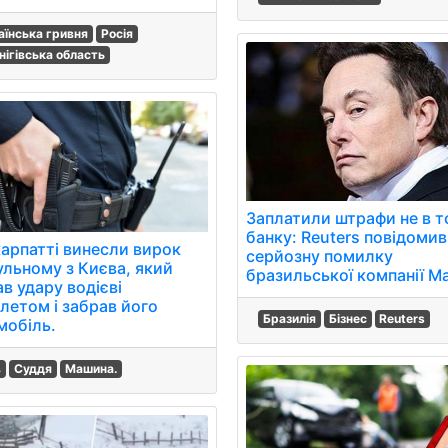
аїнська гривня
Росія
нігівська область
Заплатили штрафи не в 
банку: Reuters повідомив
карпатті винесли вирок
серйозну помилку
ульному з Києва, який
бразильської компанії М
в удару водієві
олетом і забрав його
Бразилія
Бізнес
Reuters
мобіль.
в
Суддя
Машина.