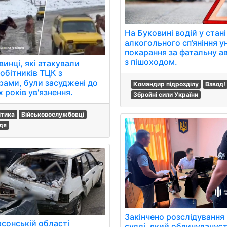
На Буковині водій у стані
алкогольного сп’яніння у
покарання за фатальну а
з пішоходом.
инці, які атакували
обітників ТЦК з
рами, були засуджені до
Командир підрозділу
Взвод!
 років ув'язнення.
Збройні сили України
ітика
Військовослужбовці
дя
Закінчено розслідування
рсонській області
судді, який обвинувачуєт