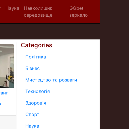
т
Наука
Навколишнє
GGbet
середовище
зеркало
Categories
Політика
Бізнес
Мистецтво та розваги
Технологія
сант
а
Здоров'я
в
Спорт
Наука