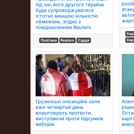
росій
під час його другого терміна
атак
буде супроводжуватися
авто
істотно меншою кількістю
жерт
обмежень, згідно з
повідомленням Reuters.
Хар
Хер
Політика
Reuters
Суддя
Грузинські опозиційні сили
Апел
вже четвертий день
ріше
влаштовують протести,
Оста
виступаючи проти підсумків
варт
виборів.
внес