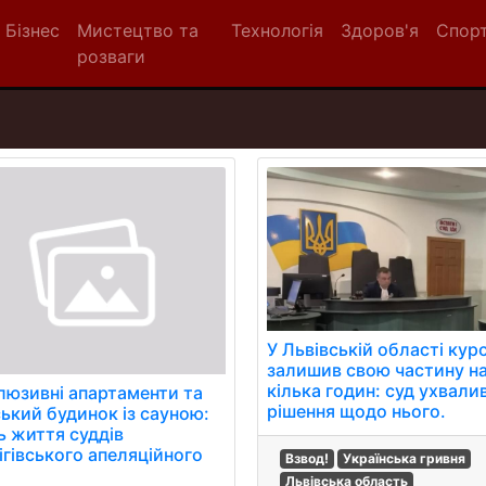
Бізнес
Мистецтво та
Технологія
Здоров'я
Спор
розваги
У Львівській області кур
залишив свою частину н
кілька годин: суд ухвали
люзивні апартаменти та
рішення щодо нього.
ський будинок із сауною:
ь життя суддів
ігівського апеляційного
Взвод!
Українська гривня
Львівська область