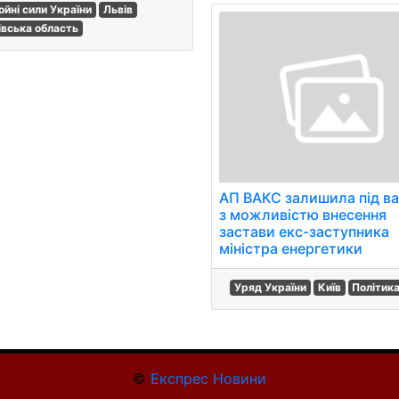
ойні сили України
Львів
івська область
АП ВАКС залишила під в
з можливістю внесення
застави екс-заступника
міністра енергетики
Уряд України
Київ
Політик
©
Експрес Новини