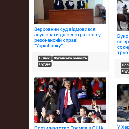
Верховний суд відмовився
анулювати дії реєстраторів у
Буков
резонансній справі
співр
"Укрінбанку".
соки
трьох
Бізнес
Луганська область
Суддя
Пол
Суд
У Хе
Президентство Трампа в США