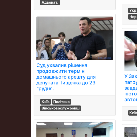
Адвокат.
Укр
Чер
Суд ухвалив рішення
продовжити термін
У За
домашнього арешту для
патр
депутата Тищенка до 23
завда
грудня.
піст
авто
Київ
Політика
Військовослужбовці
Киї