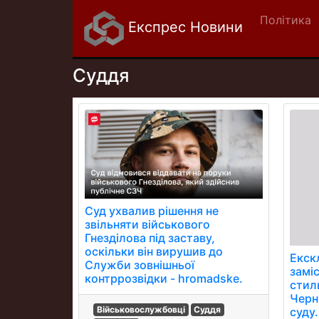
Політика
Експрес Новини
Суддя
Суд ухвалив рішення не
звільняти військового
Гнезділова під заставу,
оскільки він вирушив до
Екск
Служби зовнішньої
замі
контррозвідки - hromadske.
стил
Черн
Військовослужбовці
Суддя
суду.