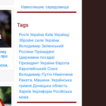
Навколишнє середовище
Tags
Росія
Україна
Київ
Українці
Збройні сили України
Володимир Зеленський
тому
Росіяни
Президент
 про
(державна посада)
Президент України
Європа
аска.
Європейський Союз
Володимир Путін
Німеччина
Ракета.
Машина.
Українська
гривня
Донецька область
Харків
Укрінформ
Російська
мова