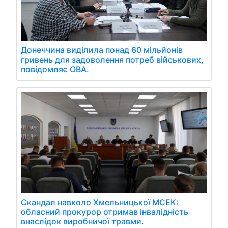
Донеччина виділила понад 60 мільйонів
гривень для задоволення потреб військових,
повідомляє ОВА.
Скандал навколо Хмельницької МСЕК:
обласний прокурор отримав інвалідність
внаслідок виробничої травми.