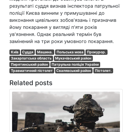
результаті суддя визнав інспектора патрульної
поліції Києва винним у примушуванні до
виконання цивільних зобов'язань і призначив
йому покарання у вигляді п'яти років
ув'язнення. Однак реальний термін був
замінений на три роки умовного покарання.
Київ
Суддя
Машина.
Польська мова
Прокурор.
Закарпатська область
Мукачівський район
Пирятинський район
Патрульна поліція України
Травматичний пістолет
Свалявський район
Пістолет.
Related posts