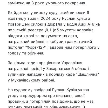
замінено на 3 роки умовного покарання.
Як йдеться у вироку суду, який винесли 9
жовтня, у травні 2024 року Руслан Куліш з
товаришем силою відібрали у водія Audi А-6 на
польській реєстрації. Щоб змусити чоловіка
віддати ключі та документи на авто,
патрульний вийняв із кобури травматичний
пістолет "Форт-12Р" і вдарив ним потерпілого у
голову та обличчя.
За кілька годин працівники Управління
патрульної поліції у Закарпатській області
зупинили нападників поблизу кафе "Шашлична"
у Мукачівському районі.
На судовому засіданні Руслан Куліш уклав
угоду з прокурором про визнання своєї
провини, а потерпілий повідомив, що не має
жодних претензій до обвинуваченого. В