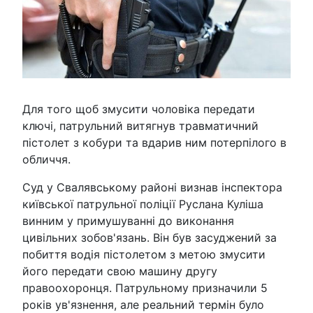
Для того щоб змусити чоловіка передати
ключі, патрульний витягнув травматичний
пістолет з кобури та вдарив ним потерпілого в
обличчя.
Суд у Свалявському районі визнав інспектора
київської патрульної поліції Руслана Куліша
винним у примушуванні до виконання
цивільних зобов'язань. Він був засуджений за
побиття водія пістолетом з метою змусити
його передати свою машину другу
правоохоронця. Патрульному призначили 5
років ув'язнення, але реальний термін було