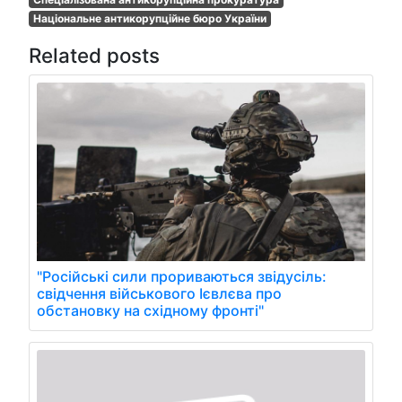
Національне антикорупційне бюро України
Related posts
"Російські сили прориваються звідусіль:
свідчення військового Ієвлєва про
обстановку на східному фронті"