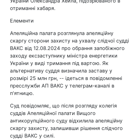
України Олександра Хейла, підозрюваного в
отриманні хабаря.
Елементи
Апеляційна палата розглянула апеляційну
скаргу сторони захисту на ухвалу слідчої судді
ВАКС від 12.08.2024 про обрання запобіжного
заходу ексзаступнику міністра енергетики
України у виді тримання під вартою. Як
альтернативу суддя визначила заставу у
розмірі 25 млн грн, -- ідеться в повідомленні
пресслужби АП ВАКС у телеграм-каналі в
п'ятницю.
Суд повідомляє, що після розгляду колегія
суддів Апеляційної палати Вищого
антикорупційного суду відхилила апеляційну
скаргу захисту, залишивши рішення слідчого
судді ВАКС у силі.