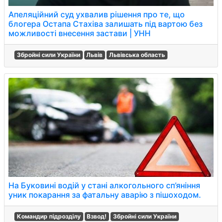
Апеляційний суд ухвалив рішення про те, що
блогера Остапа Стахіва залишать під вартою без
можливості внесення застави | УНН
Збройні сили України
Львів
Львівська область
На Буковині водій у стані алкогольного сп’яніння
уник покарання за фатальну аварію з пішоходом.
Командир підрозділу
Взвод!
Збройні сили України