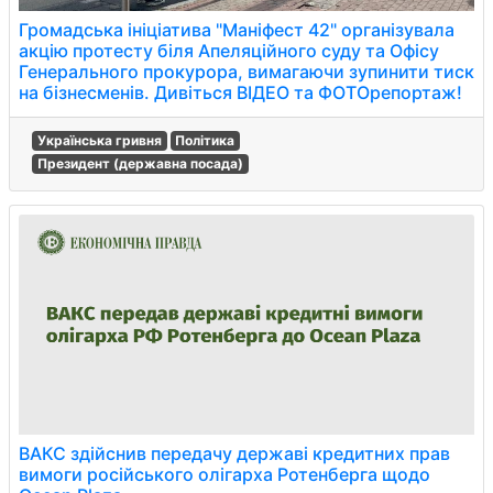
Громадська ініціатива "Маніфест 42" організувала
акцію протесту біля Апеляційного суду та Офісу
Генерального прокурора, вимагаючи зупинити тиск
на бізнесменів. Дивіться ВІДЕО та ФОТОрепортаж!
Українська гривня
Політика
Президент (державна посада)
ВАКС здійснив передачу державі кредитних прав
вимоги російського олігарха Ротенберга щодо