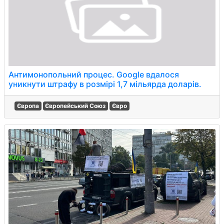
Антимонопольний процес. Google вдалося
уникнути штрафу в розмірі 1,7 мільярда доларів.
Європа
Європейський Союз
Євро