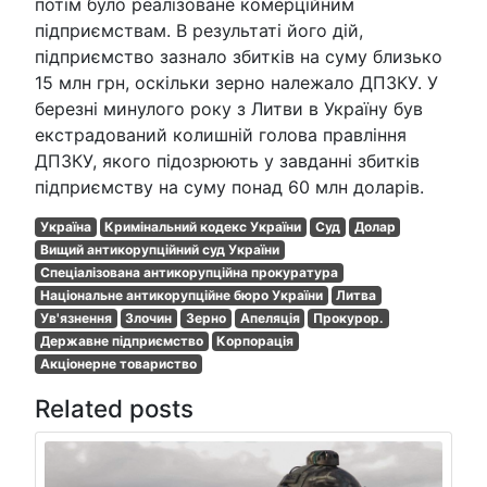
потім було реалізоване комерційним
підприємствам. В результаті його дій,
підприємство зазнало збитків на суму близько
15 млн грн, оскільки зерно належало ДПЗКУ. У
березні минулого року з Литви в Україну був
екстрадований колишній голова правління
ДПЗКУ, якого підозрюють у завданні збитків
підприємству на суму понад 60 млн доларів.
Україна
Кримінальний кодекс України
Суд
Долар
Вищий антикорупційний суд України
Спеціалізована антикорупційна прокуратура
Національне антикорупційне бюро України
Литва
Ув'язнення
Злочин
Зерно
Апеляція
Прокурор.
Державне підприємство
Корпорація
Акціонерне товариство
Related posts