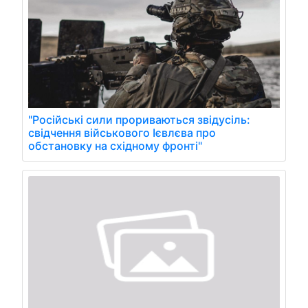
"Російські сили прориваються звідусіль:
свідчення військового Ієвлєва про
обстановку на східному фронті"