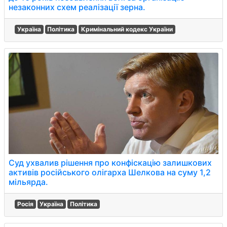
незаконних схем реалізації зерна.
Україна
Політика
Кримінальний кодекс України
Суд ухвалив рішення про конфіскацію залишкових
активів російського олігарха Шелкова на суму 1,2
мільярда.
Росія
Україна
Політика