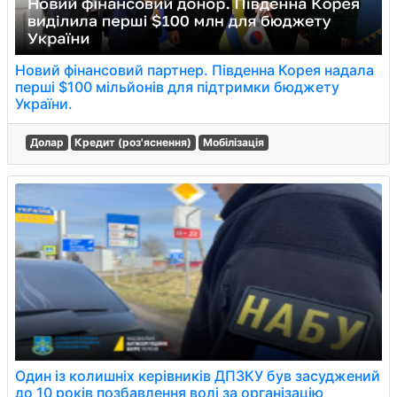
Новий фінансовий партнер. Південна Корея надала
перші $100 мільйонів для підтримки бюджету
України.
Долар
Кредит (роз'яснення)
Мобілізація
Один із колишніх керівників ДПЗКУ був засуджений
до 10 років позбавлення волі за організацію