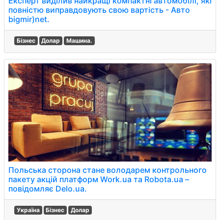
Експерт виділив найкращі компактні автомобілі, які
повністю виправдовують свою вартість - Авто
bigmir)net.
Бізнес
Долар
Машина.
Польська сторона стане володарем контрольного
пакету акцій платформ Work.ua та Robota.ua –
повідомляє Delo.ua.
Україна
Бізнес
Долар