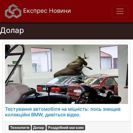
Експрес Новини
Долар
Тестування автомобіля на міцність: лось знищив
колекційні BMW, дивіться відео.
Технологія
Долар
Роздрібний магазин