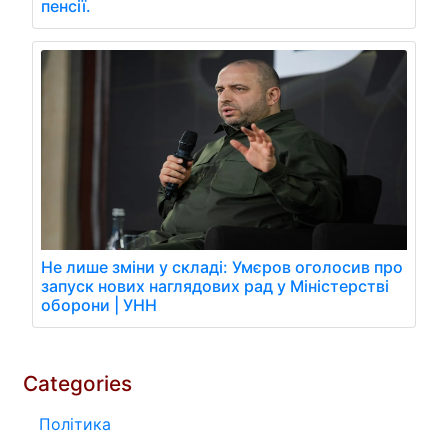
пенсії.
Не лише зміни у складі: Умєров оголосив про
запуск нових наглядових рад у Міністерстві
оборони | УНН
Categories
Політика