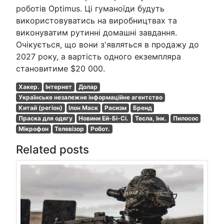
роботів Optimus. Ці гуманоїди будуть
використовуватись на виробництвах та
виконуватим рутинні домашні завдання.
Очікується, що вони з'являться в продажу до
2027 року, а вартість одного екземпляра
становитиме $20 000.
Хакер.
Інтернет
Долар
Українське незалежне інформаційне агентство
Китай (регіон)
Ілон Маск
Расизм
Бренд
Праска для одягу
Новини Ей-Бі-Сі.
Тесла, Інк.
Пилосос
Мікрофон
Телевізор
Робот.
Related posts