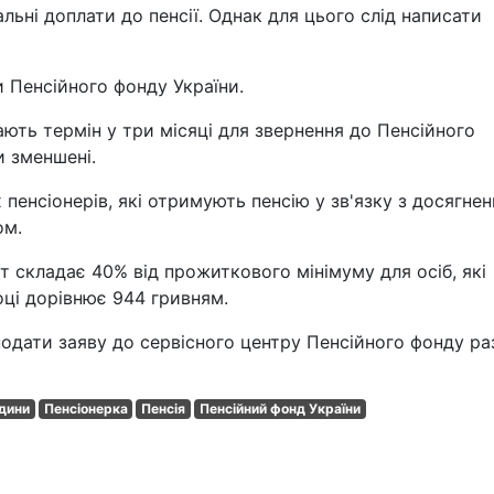
льні доплати до пенсії. Однак для цього слід написати
 Пенсійного фонду України.
ють термін у три місяці для звернення до Пенсійного
и зменшені.
 пенсіонерів, які отримують пенсію у зв'язку з досягне
ом.
ат складає 40% від прожиткового мінімуму для осіб, які
оці дорівнює 944 гривням.
одати заяву до сервісного центру Пенсійного фонду р
дини
Пенсіонерка
Пенсія
Пенсійний фонд України