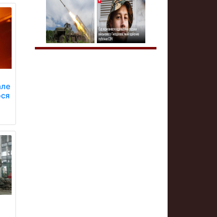
але
ося