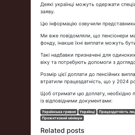
Деякі українці можуть одержати спеціа
заяву.
Цю інформацію озвучили представники
Ми вже повідомляли, що пенсіонери ма
фонду, інакше їхні виплати можуть бут
Такі надбавки призначені для одиноких
віку та потребують допомоги з догляд
Розмір цієї доплати до пенсійних випл
втратили працездатність, що у 2024 р
Щоб отримати цю доплату, необхідно п
із відповідними документами:
Українська гривня
Українці
Працездатність лю
Прожитковий мінімум
Related posts