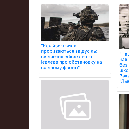
"Російські сили
прориваються звідусіль:
"На
свідчення військового
нав
Ієвлєва про обстановку на
без
східному фронті"
школ
Зак
"Ль