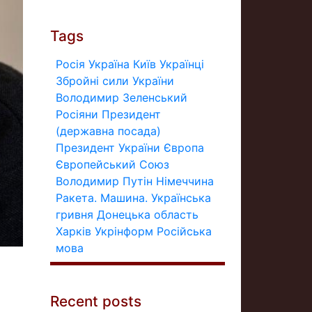
Tags
Росія
Україна
Київ
Українці
Збройні сили України
Володимир Зеленський
Росіяни
Президент
(державна посада)
Президент України
Європа
Європейський Союз
Володимир Путін
Німеччина
Ракета.
Машина.
Українська
гривня
Донецька область
Харків
Укрінформ
Російська
мова
Recent posts