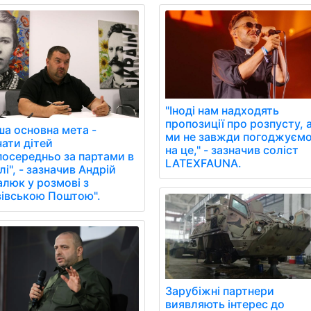
"Іноді нам надходять
пропозиції про розпусту, 
ша основна мета -
ми не завжди погоджуєм
чати дітей
на це," - зазначив соліст
посередньо за партами в
LATEXFAUNA.
і", - зазначив Андрій
алюк у розмові з
вівською Поштою".
Зарубіжні партнери
виявляють інтерес до