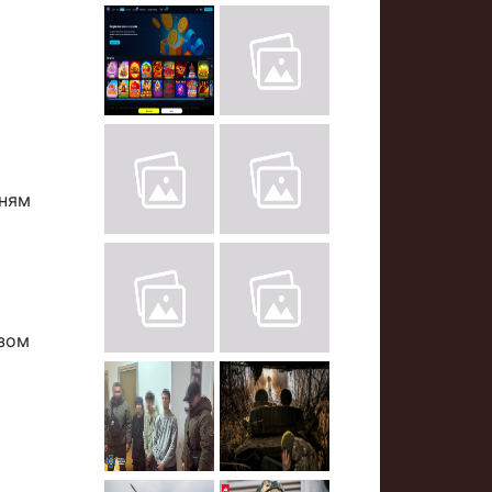
нням
азом