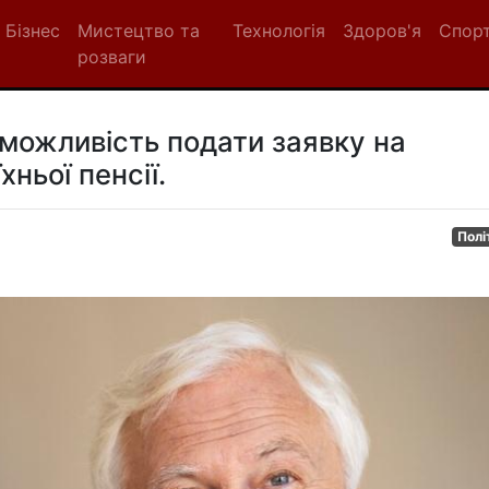
Бізнес
Мистецтво та
Технологія
Здоров'я
Спор
розваги
можливість подати заявку на
ньої пенсії.
Полі