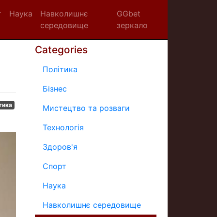
т
Наука
Навколишнє
GGbet
середовище
зеркало
Categories
Політика
Бізнес
тика
Мистецтво та розваги
Технологія
Здоров'я
Спорт
Наука
Навколишнє середовище