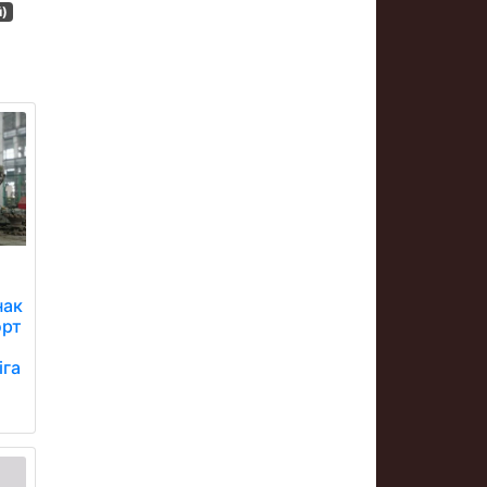
й)
нак
орт
іга