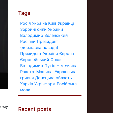
Tags
Росія
Україна
Київ
Українці
Збройні сили України
Володимир Зеленський
Росіяни
Президент
(державна посада)
Президент України
Європа
Європейський Союз
Володимир Путін
Німеччина
Ракета.
Машина.
Українська
гривня
Донецька область
Харків
Укрінформ
Російська
мова
вому
Recent posts