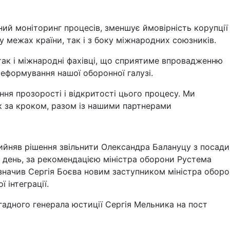
ний моніторинг процесів, зменшує ймовірність корупції
у межах країни, так і з боку міжнародних союзників.
 так і міжнародні фахівці, що сприятиме впровадженню
реформування нашої оборонної галузі.
ня прозорості і відкритості цього процесу. Ми
к за кроком, разом із нашими партнерами
рийняв рішення звільнити Олександра Балануцу з посади
е день, за рекомендацією міністра оборони Рустема
изначив Сергія Боєва новим заступником міністра оборо
 інтеграції.
гадного генерала юстиції Сергія Мельника на пост