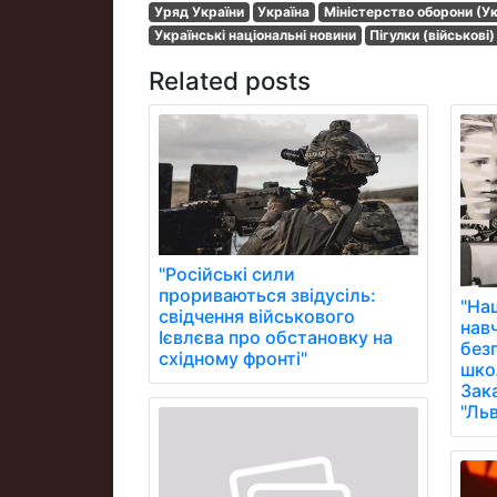
Уряд України
Україна
Міністерство оборони (Ук
Українські національні новини
Пігулки (військові)
Related posts
"Російські сили
прориваються звідусіль:
"На
свідчення військового
нав
Ієвлєва про обстановку на
без
східному фронті"
школ
Зак
"Ль