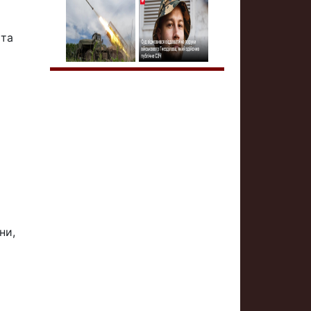
 та
ни,