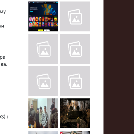
ому
ни
тра
ва.
З) і