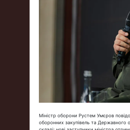
Міністр оборони Рустем Умєров повід
оборонних закупівель та Державного оп
складі: нові заступники міністра отрим