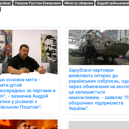
раїна)
Умєров Рустем Енверович
Міністр оборони
Задній (військови
Зарубіжні партнери
виявляють інтерес до
ша основна мета -
українських озброєнь, од
чати дітей
через обмеження на експ
посередньо за партами в
це залишається
і", - зазначив Андрій
неможливим, - заявляє "Л
алюк у розмові з
оборонних підприємств
вівською Поштою".
України".