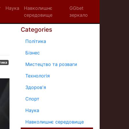
т
Наука
Навколишнє
GGbet
середовище
зеркало
Categories
Політика
Бізнес
тика
Мистецтво та розваги
Технологія
Здоров'я
Спорт
Наука
Навколишнє середовище