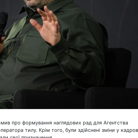
омив про формування наглядових рад для Агентства
ератора тилу. Крім того, були здійснені зміни у кадро
али свої призначення.