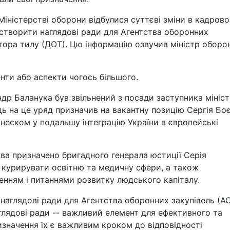
 Міністерстві оборони відбулися суттєві зміни в кадров
є створити наглядові ради для Агентства оборонних
тора тилу (ДОТ). Цю інформацію озвучив міністр оборо
нти або аспекти чогось більшого.
др Баланука був звільнений з посади заступника мініс
дь на це уряд призначив на вакантну позицію Сергія Боє
неском у подальшу інтеграцію України в європейські
ова призначено бригадного генерала юстиції Серія
е курирувати освітню та медичну сфери, а також
нням і питаннями розвитку людського капіталу.
наглядові ради для Агентства оборонних закупівель (АО
лядові ради -- важливий елемент для ефективного та
изначення їх є важливим кроком до відповідності