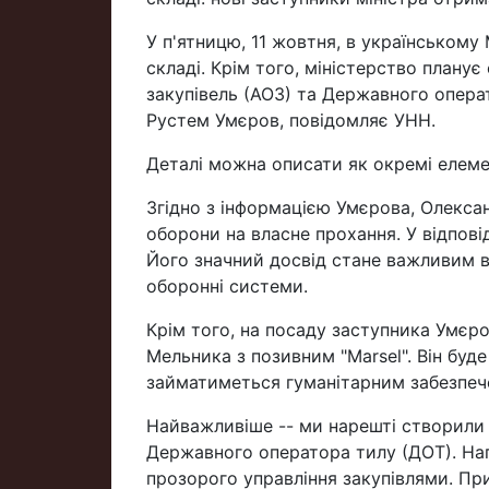
У п'ятницю, 11 жовтня, в українському
складі. Крім того, міністерство плану
закупівель (АОЗ) та Державного опера
Рустем Умєров, повідомляє УНН.
Деталі можна описати як окремі елеме
Згідно з інформацією Умєрова, Олексан
оборони на власне прохання. У відпові
Його значний досвід стане важливим в
оборонні системи.
Крім того, на посаду заступника Умєр
Мельника з позивним "Marsel". Він буд
займатиметься гуманітарним забезпече
Найважливіше -- ми нарешті створили 
Державного оператора тилу (ДОТ). Наг
прозорого управління закупівлями. Пр