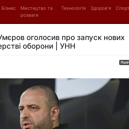
Бізнес
Мистецтво та
Технологія
Здоров'я
Спор
розваги
 Умєров оголосив про запуск нових
ерстві оборони | УНН
Полі