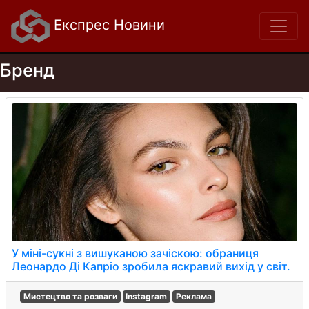
Експрес Новини
Бренд
У міні-сукні з вишуканою зачіскою: обраниця
Леонардо Ді Капріо зробила яскравий вихід у світ.
Мистецтво та розваги
Instagram
Реклама