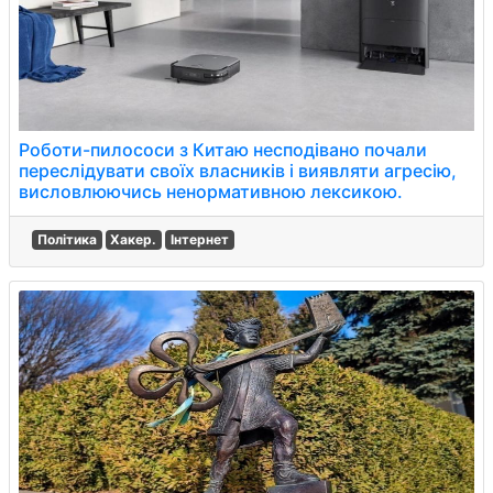
Роботи-пилососи з Китаю несподівано почали
переслідувати своїх власників і виявляти агресію,
висловлюючись ненормативною лексикою.
Політика
Хакер.
Інтернет