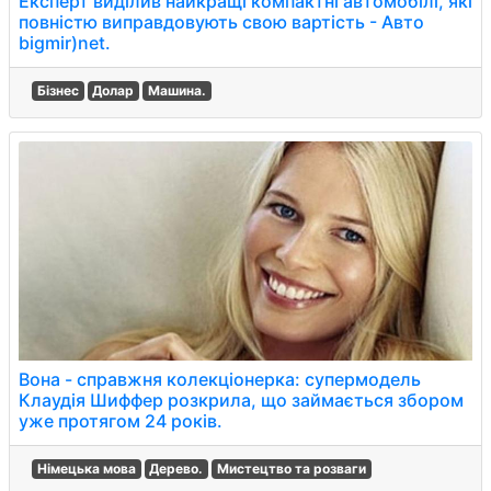
Експерт виділив найкращі компактні автомобілі, які
повністю виправдовують свою вартість - Авто
bigmir)net.
Бізнес
Долар
Машина.
Вона - справжня колекціонерка: супермодель
Клаудія Шиффер розкрила, що займається збором
уже протягом 24 років.
Німецька мова
Дерево.
Мистецтво та розваги