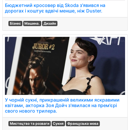
Бюджетний кросовер від Skoda з'явився на
дорогах і коштує вдвічі менше, ніж Duster.
Бізнес
Машина.
Дизайн
У чорній сукні, прикрашеній великими яскравими
квітами, акторка Зоя Дойч з'явилася на прем'єрі
свого нового трилера.
Мистецтво та розваги
Сукня
Французька мова