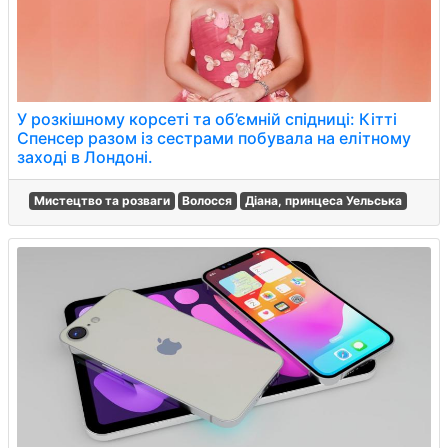
У розкішному корсеті та об’ємній спідниці: Кітті
Спенсер разом із сестрами побувала на елітному
заході в Лондоні.
Мистецтво та розваги
Волосся
Діана, принцеса Уельська