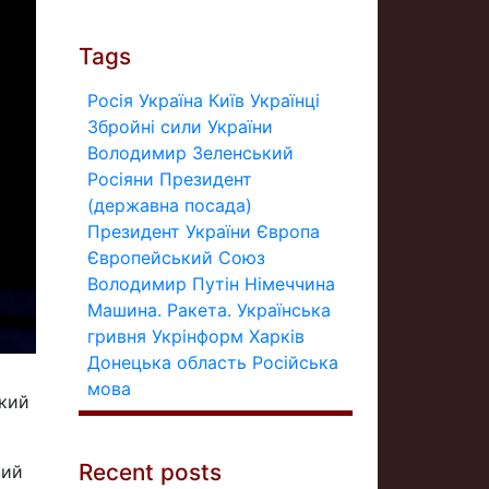
Tags
Росія
Україна
Київ
Українці
Збройні сили України
Володимир Зеленський
Росіяни
Президент
(державна посада)
Президент України
Європа
Європейський Союз
Володимир Путін
Німеччина
Машина.
Ракета.
Українська
гривня
Укрінформ
Харків
Донецька область
Російська
мова
ький
Recent posts
вий