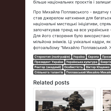
більше національних проєктів і залишит
Про Михайла Поплавського - видатну п
став джерелом натхнення для багатьох 
національні мистецькі ініціативи, спря
започаткував тренд на все українське 
Для його створення було використано 
мільйона знімків. Ці унікальні кадри, 
фотоальбому "Михайло Поплавський. Ж
Стереотип (поліграфія)
Україна
Європа
Прези
Президент України
Українська культура
Енергі
Ректор (академії)
Особистість
Віктор Ющенко
Спільнота талантів
Поплавський Михайло Михай
Related posts