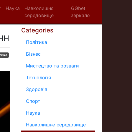
т
Наука
Навколишнє
GGbet
середовище
зеркало
Categories
УНН
Політика
Бізнес
тика
Мистецтво та розваги
Технологія
Здоров'я
Спорт
Наука
Навколишнє середовище