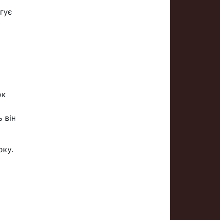
гує
ок
 він
оку.