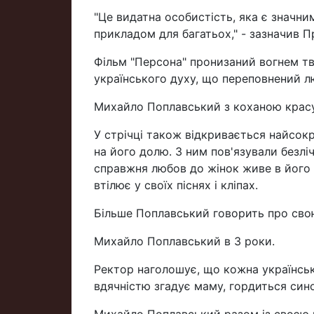
"Це видатна особистість, яка є значни
прикладом для багатьох," - зазначив 
Фільм "Персона" пронизаний вогнем тво
українського духу, що переповнений лю
Михайло Поплавський з коханою красун
У стрічці також відкривається найсок
на його долю. З ним пов'язували безлі
справжня любов до жінок живе в його с
втілює у своїх піснях і кліпах.
Більше Поплавський говорить про свою 
Михайло Поплавський в 3 роки.
Ректор наголошує, що кожна українська
вдячністю згадує маму, гордиться син