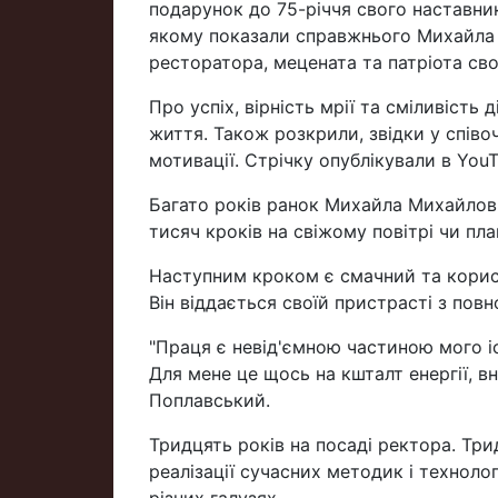
подарунок до 75-річчя свого наставни
якому показали справжнього Михайла 
ресторатора, мецената та патріота сво
Про успіх, вірність мрії та сміливість
життя. Також розкрили, звідки у співоч
мотивації. Стрічку опублікували в Yo
Багато років ранок Михайла Михайлови
тисяч кроків на свіжому повітрі чи пла
Наступним кроком є смачний та корисн
Він віддається своїй пристрасті з пов
"Праця є невід'ємною частиною мого і
Для мене це щось на кшталт енергії, в
Поплавський.
Тридцять років на посаді ректора. Три
реалізації сучасних методик і технолог