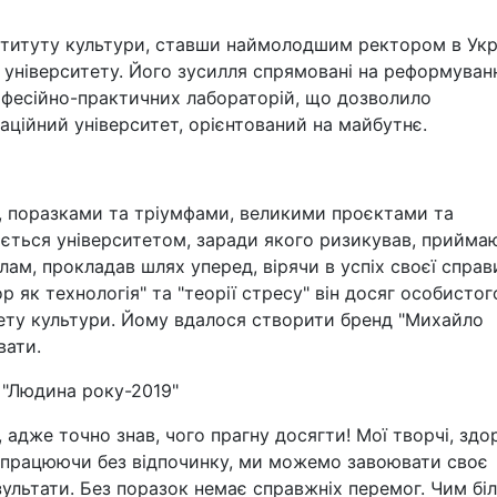
нституту культури, ставши наймолодшим ректором в Укра
у університету. Його зусилля спрямовані на реформуван
офесійно-практичних лабораторій, що дозволило
аційний університет, орієнтований на майбутнє.
 поразками та тріумфами, великими проєктами та
ється університетом, заради якого ризикував, прийма
лам, прокладав шлях уперед, вірячи в успіх своєї справ
р як технологія" та "теорії стресу" він досяг особистог
итету культури. Йому вдалося створити бренд "Михайло
вати.
"Людина року-2019"
, адже точно знав, чого прагну досягти! Мої творчі, здо
ше працюючи без відпочинку, ми можемо завоювати своє
зультати. Без поразок немає справжніх перемог. Чим бі