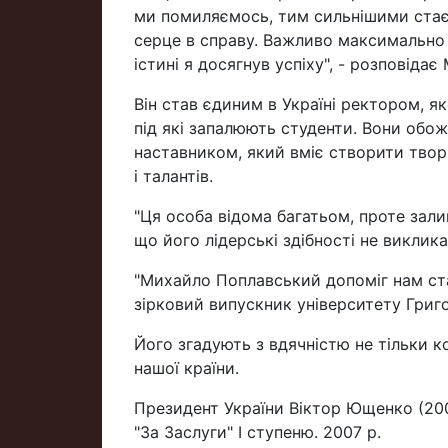
ми помиляємось, тим сильнішими стаєм
серце в справу. Важливо максимально 
істині я досягнув успіху", - розповід
Він став єдиним в Україні ректором, як
під які запалюють студенти. Вони обо
наставником, який вміє створити творч
і талантів.
"Ця особа відома багатьом, проте за
що його лідерські здібності не виклик
"Михайло Поплавський допоміг нам ста
зірковий випускник університету Григо
Його згадують з вдячністю не тільки ко
нашої країни.
Президент України Віктор Ющенко (2
"За Заслуги" I ступеню. 2007 р.