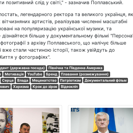
и позитивний слід у світі," - зазначив Поплавський.
остать, легендарного ректора та великого українця, я
вітчизняних артистів, реалізував численні масштабні
мовані на популяризацію української музики, та
- дізнайтеся більше у документальному фільмі "Персона"
фотографії з архіву Поплавського, що налічує більше
які вже стали частиною історії, також увійдуть до
иття у фотографіях".
дент (державна посада)
Північна та Південна Америка
я
Мотивація
YouTube
Бренд
Плавання (розмежування)
Серце
Влада
Меценатство
Патріотизм
Документальний фільм
лович
Харизма
Крок до зірок
Відеокліп