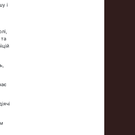
шу і
лі,
 та
іцій
ь,
чає
діячі
ом