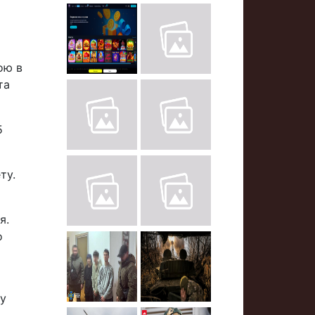
ою в
та
5
ту.
я.
о
 у