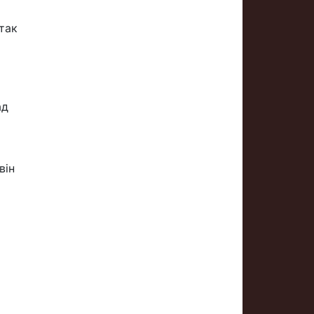
так
ад
він