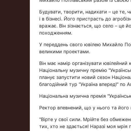
Михайло Поплавський разом із своєю 
Будувати, творити, надихати – це те, 
і в бізнесі. Його пристрасть до агроб
вражає. Він зізнається, що село – це 
походженням.
У переддень свого ювілею Михайло По
великими проектами.
Він має намір організувати ювілейний 
Національну музичну премію "Українська
планує запустити новий сезон Націона
благодійний тур "Україна вперед!" по А
Національна музична премія "Українськ
Ректор впевнений, що у нього та його 
"Вірте у свої сили. Мрійте без обмежен
тих, хто не здається! Наразі моя мрія