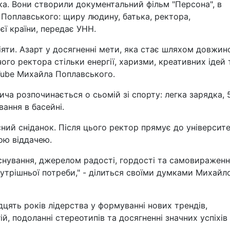
ка. Вони створили документальний фільм "Персона", в
Поплавського: щиру людину, батька, ректора,
єї країни, передає УНН.
 діяти. Азарт у досягненні мети, яка стає шляхом довжин
ого ректора стільки енергії, харизми, креативних ідей 
uTube Михайла Поплавського.
ча розпочинається о сьомій зі спорту: легка зарядка, 
вання в басейні.
ий сніданок. Після цього ректор прямує до університе
ною віддачею.
снування, джерелом радості, гордості та самовираженн
нутрішньої потреби," - ділиться своїми думками Михайл
дцять років лідерства у формуванні нових трендів,
ій, подоланні стереотипів та досягненні значних успіхів