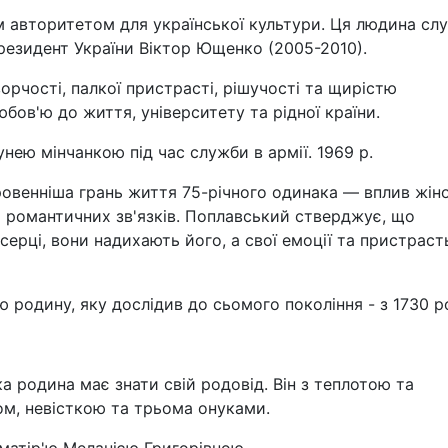
м авторитетом для української культури. Ця людина слу
Президент України Віктор Ющенко (2005-2010).
рчості, палкої пристрасті, рішучості та щирістю
бов'ю до життя, університету та рідної країни.
ею мінчанкою під час служби в армії. 1969 р.
ровенніша грань життя 75-річного одинака — вплив жін
ч романтичних зв'язків. Поплавський стверджує, що
ерці, вони надихають його, а свої емоції та пристрасть
родину, яку дослідив до сьомого покоління - з 1730 р
 родина має знати свій родовід. Він з теплотою та
ом, невісткою та трьома онуками.