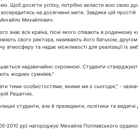
о. Щоб досягти успіху, потрібно вкласти всю свою ду
зосередитись на досягненні мети. Завдяки цій простій
ає Михайло Михайлович.
ого знає вся країна, пісні якого співають в родинному ко
жнюють свого ректора, називають його батьком, другом
у атмосферу та надає можливості для реалізації їх амб
лишається надзвичайно скромною. Студенти стверджуют
ають жодних сумнівів."
ти тими особистостями, якими ми є сьогодні," - зазна
рій Решетнік.
лишні студенти, але й президенти, політики та видатні 
005-2010 рр) нагороджує Михайла Поплавського орден