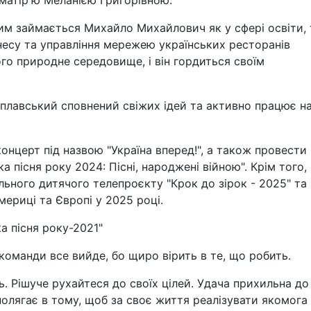
матір'ю Меланією Григорівною.
чим займається Михайло Михайлович як у сфері освіти, 
ізнесу та управління мережею українських ресторанів
його природне середовище, і він гордиться своїм
плавський сповнений свіжих ідей та активно працює н
концерт під назвою "Україна вперед!", а також провести
 пісня року 2024: Пісні, народжені війною". Крім того, 
льного дитячого телепроєкту "Крок до зірок - 2025" та
мериці та Європі у 2025 році.
а пісня року-2021"
команди все вийде, бо щиро вірить в те, що робить.
ь. Рішуче рухайтеся до своїх цілей. Удача прихильна до
 полягає в тому, щоб за своє життя реалізувати якомога