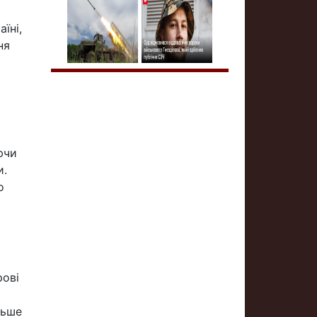
їні,
ня
ючи
и.
о
рові
льше