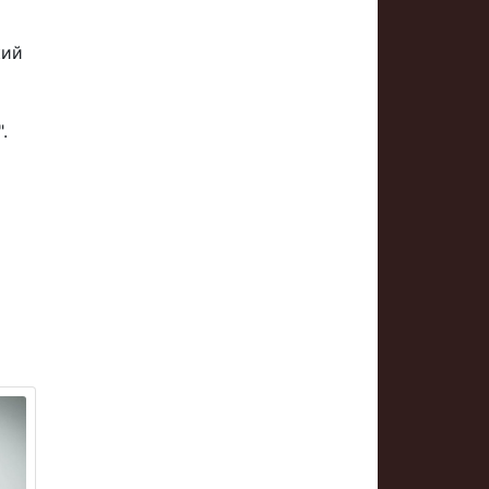
кий
.