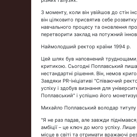
різних галузях.
З моменту, коли він увійшов до стін і
він цілковито присвятив себе розвитк
навчального процесу та оновлення пр
перетворити заклад на потужний іннов
Наймолодший ректор країни 1994 р.
Цей шлях був наповнений труднощами,
критикою. Сьогодні Поплавський пиша
нестандартні рішення. Він, немов криго
Завдяки PR-ініціативі "Співаючий ректо
успіху і здобув визнання для універс
Поплавський" і успішно його монетизу
Михайло Поплавський володар титулу 
"Я не раз падав, але завжди піднімався
амбіції – це ключ до мого успіху. Ли
місце в світі та отримати вражаючі ре