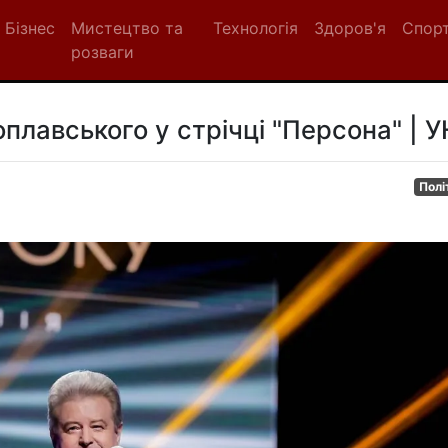
Бізнес
Мистецтво та
Технологія
Здоров'я
Спор
розваги
плавського у стрічці "Персона" | 
Полі