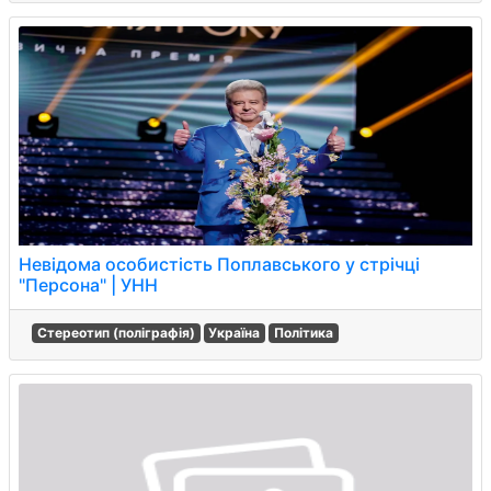
Невідома особистість Поплавського у стрічці
"Персона" | УНН
Стереотип (поліграфія)
Україна
Політика