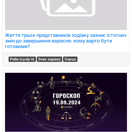
Життя трьох представників зодіаку зазнає істотних
змін до завершення вересня: кому варто бути
готовими?
Риби (сузір'я)
Знак зодіаку
Серце