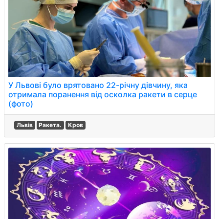
У Львові було врятовано 22-річну дівчину, яка
отримала поранення від осколка ракети в серце
(фото)
Львів
Ракета.
Кров