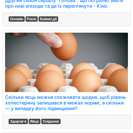
Другий сезон серіалу "Голова": що потрібно знати
про нові епізоди та де їх переглянути - Кіно.
Онлайн
Росія
Бойові дії
Скільки яєць можна споживати щодня, щоб рівень
холестерину залишався в межах норми, а скільки
— у випадку його підвищення?
Здоров'я
Яйце
Сніданок