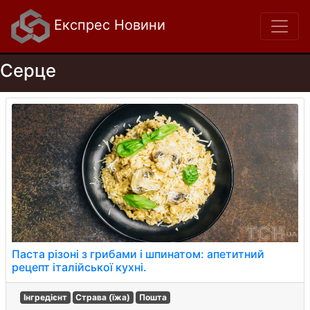
Експрес Новини
Серце
Паста різоні з грибами і шпинатом: апетитний
рецепт італійської кухні.
Інгредієнт
Страва (їжа)
Пошта