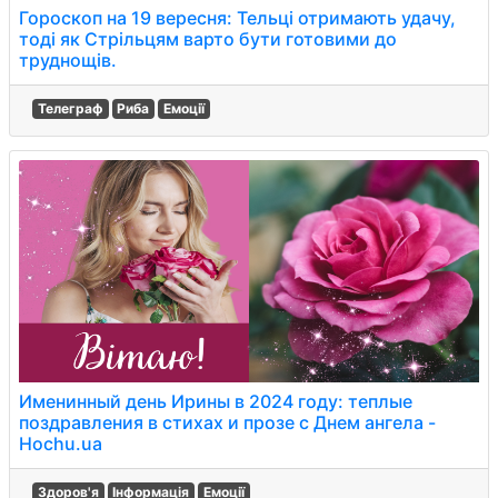
Гороскоп на 19 вересня: Тельці отримають удачу,
тоді як Стрільцям варто бути готовими до
труднощів.
Телеграф
Риба
Емоції
Именинный день Ирины в 2024 году: теплые
поздравления в стихах и прозе с Днем ангела -
Hochu.ua
Здоров'я
Інформація
Емоції