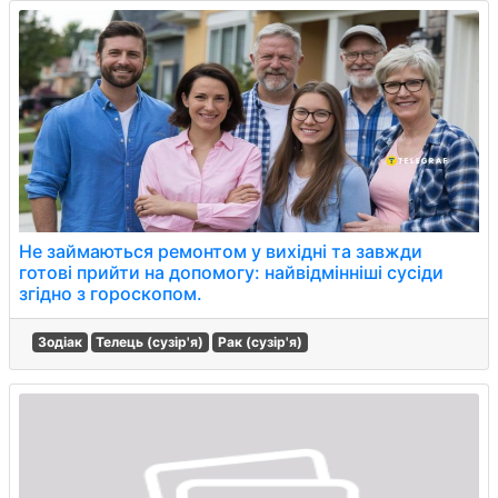
Не займаються ремонтом у вихідні та завжди
готові прийти на допомогу: найвідмінніші сусіди
згідно з гороскопом.
Зодіак
Телець (сузір'я)
Рак (сузір'я)