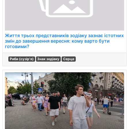
Життя трьох представників зодіаку зазнає істотних
змін до завершення вересня: кому варто бути
готовими?
Риби (сузір'я)
Знак зодіаку
Серце