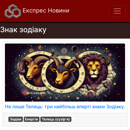
Експрес Новини
Знак зодіаку
Не лише Телець: три найбільш вперті знаки Зодіаку.
Зодіак
Енергія
Телець (сузір'я)