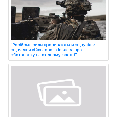
"Російські сили прориваються звідусіль:
свідчення військового Ієвлєва про
обстановку на східному фронті"