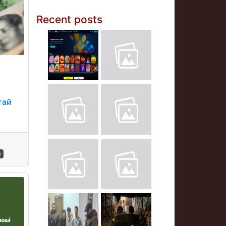
Recent posts
тай
)