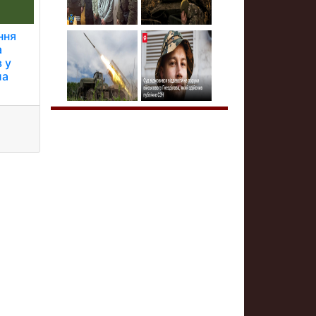
ння
а
 у
ла