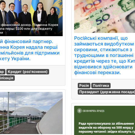
Російські компанії, що
й фінансовий партнер.
займаються видобутком
енна Корея надала перші
сировини, стикаються з
 мільйонів для підтримки
труднощами в погашенні
ету України.
кредитів через те, що Ки
відмовився здійснювати
фінансові перекази.
ар
Кредит (роз'яснення)
ілізація
Росія
Політика
Президент (державна посада