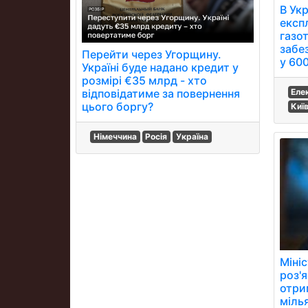
В Укр
експ
газо
забе
Перейти через Угорщину.
у 60
Україні буде надано кредит у
розмірі €35 млрд - хто
відповідатиме за повернення
Еле
цього боргу?
Киї
Німеччина
Росія
Україна
Міні
роз'
отри
мілья