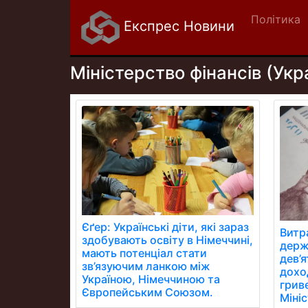
Політика
Експрес Новини
Міністерство фінансів (Укр
Єґер: Українські діти, які зараз
Витр
здобувають освіту в Німеччині,
держ
мають потенціал стати
дев’
зв’язуючим ланкою між
дохо
Україною, Німеччиною та
грив
Європейським Союзом.
Мініс