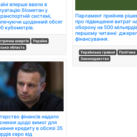
аїні вперше ввели в
луатацію біометан у
Парламент прийняв ріше
транспортній системі,
про підвищення витрат н
зпечуючи щоденний обсяг
оборону на 500 мільярдів
00 кубометрів.
першому читанні: джере
фінансування.
ктрична енергія
Україна
вська область
Українська гривня
Політика
Законодавство
стерство фінансів надало
яснення щодо вимог для
мання кредиту в обсязі 35
рдів євро від