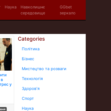
т
Наука
Навколишнє
GGbet
середовище
зеркало
Categories
Політика
Бізнес
Мистецтво та розваги
анти
Технологія
 в
грес у
Здоров'я
Спорт
Наука
ивня