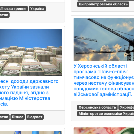
Дніпропетровська область
аїнська гривня
Україна
аток
У Херсонській області
програма "Пліч-о-пліч"
тимчасово не функціону
ресні доходи державного
через нестачу фінансуван
ету України зазнали
повідомив голова обласн
ого падіння, згідно з
військової адміністрації.
рмацією Міністерства
сів.
Херсонська область
Укрінф
Міністерство економіки Украї
аток
Бізнес
Бюджет