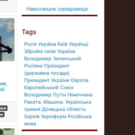
Навколишнє середовище
Tags
Росія
Україна
Київ
Українці
Збройні сили України
Володимир Зеленський
Росіяни
Президент
(державна посада)
є
Президент України
Європа
ня,
Європейський Союз
ої
Володимир Путін
Німеччина
Ракета.
Машина.
Українська
орм
гривня
Донецька область
ни
Харків
Укрінформ
Російська
мова