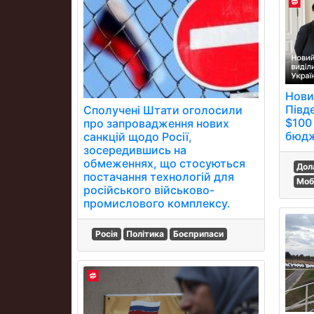
Нови
Півд
Сполучені Штати оголосили
$100
про запровадження нових
бюдж
санкцій щодо Росії,
зосередившись на
обмеженнях, що стосуються
Дол
постачання технологій для
Моб
російського військово-
промислового комплексу.
Росія
Політика
Боєприпаси