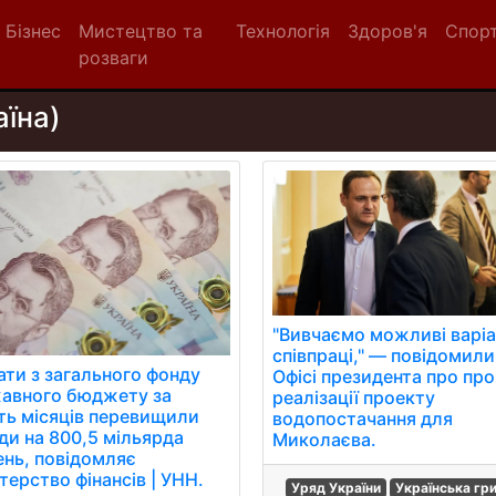
Бізнес
Мистецтво та
Технологія
Здоров'я
Спор
розваги
аїна)
"Вивчаємо можливі варі
співпраці," — повідомили
ати з загального фонду
Офісі президента про про
авного бюджету за
реалізації проекту
ять місяців перевищили
водопостачання для
ди на 800,5 мільярда
Миколаєва.
ень, повідомляє
терство фінансів | УНН.
Уряд України
Українська гр