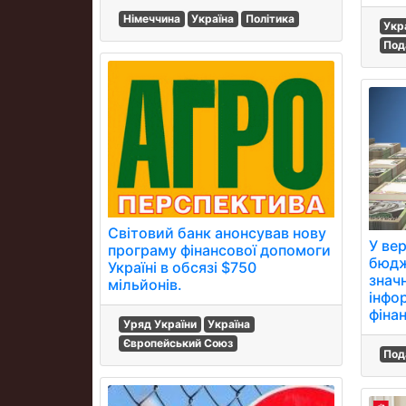
Німеччина
Україна
Політика
Укр
Под
Світовий банк анонсував нову
У ве
програму фінансової допомоги
бюдж
Україні в обсязі $750
значн
мільйонів.
інфо
фінан
Уряд України
Україна
Європейський Союз
Под