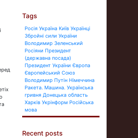
Tags
Росія
Україна
Київ
Українці
і
Збройні сили України
Володимир Зеленський
Росіяни
Президент
(державна посада)
Президент України
Європа
еред
Європейський Союз
Володимир Путін
Німеччина
Ракета.
Машина.
Українська
етіх
гривня
Донецька область
о
Харків
Укрінформ
Російська
та
мова
Recent posts