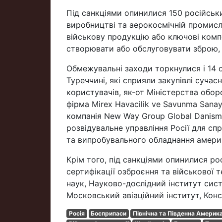
Під санкціями опинилися 150 російськи
виробництві та аерокосмічній промисл
військову продукцію або ключові комп
створювати або обслуговувати зброю, 
Обмежувальні заходи торкнулися і 14 о
Туреччині, які сприяли закупівлі сучасн
користувачів, як-от Міністерства обо
фірма Mirex Havacilik ve Savunma Sanayi
компанія New Way Group Global Danisman
розвідувальне управління Росії для с
та випробувального обладнання амери
Крім того, під санкціями опинилися ро
сертифікації озброєння та військової 
наук, Науково-дослідний інститут сис
Московський авіаційний інститут, Конс
Росія
Боєприпаси
Північна та Південна Америк