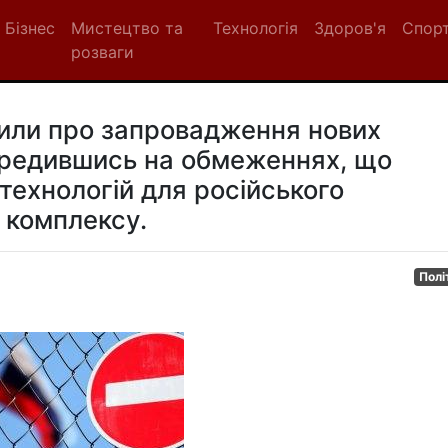
Бізнес
Мистецтво та
Технологія
Здоров'я
Спор
розваги
или про запровадження нових
середившись на обмеженнях, що
технологій для російського
 комплексу.
Полі