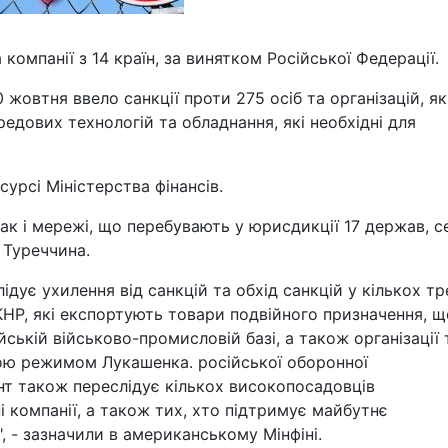
 компанії з 14 країн, за винятком Російської Федерації.
жовтня ввело санкції проти 275 осіб та організацій, як
редових технологій та обладнання, які необхідні для
урсі Міністерства фінансів.
так і мережі, що перебувають у юрисдикції 17 держав, с
, Туреччина.
ує ухилення від санкцій та обхід санкцій у кількох тр
КНР, які експортують товари подвійного призначення, щ
ській військово-промисловій базі, а також організації 
мкою режимом Лукашенка. російської оборонної
т також переслідує кількох високопосадовців
і компанії, а також тих, хто підтримує майбутнє
", - зазначили в американському Мінфіні.