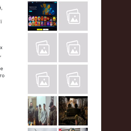
,
ї
их
,
не
го
а