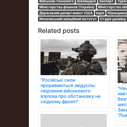
Військові технології
Швейцарія
Експорт
Туре
Міністерство фінансів (Україна)
Міністерство об
Державний департамент США
Індія
Юрисдикці
Московський авіаційний інститут
Студія дизайну
Related posts
"Російські сили
прориваються звідусіль:
"На
свідчення військового
нав
Ієвлєва про обстановку на
без
східному фронті"
школ
Зак
"Ль