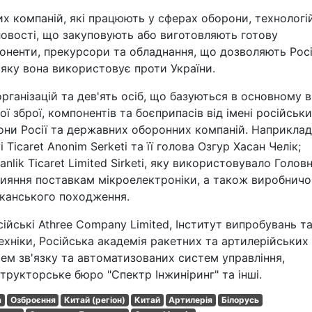
х компаній, які працюють у сферах оборони, технологій
овості, що закуповують або виготовляють готову
оненти, прекурсори та обладнання, що дозволяють Росі
яку вона використовує проти України.
рганізацій та дев'ять осіб, що базуються в основному в
ої зброї, компонентів та боєприпасів від імені російськ
рони Росії та державних оборонних компаній. Наприклад
 Ticaret Anonim Serketi та її голова Озгур Хасан Челік;
lik Ticaret Limited Sirketi, яку використовувало Голов
прияння поставкам мікроелектроніки, а також виробничо
канського походження.
сійські Athree Company Limited, Інститут випробувань т
техніки, Російська академія ракетних та артилерійських
тем зв'язку та автоматизованих систем управління,
трукторське бюро "Спектр Інжиніринг" та інші.
а
Озброєння
Китай (регіон)
Китай
Артилерія
Білорусь