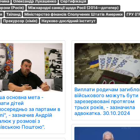
ччина
Олександр Лукашенко
Сертифікація
орони (Росія)
Міжнародні санкції щодо Росії (2014—дотепер)
я
Таїланд
Міністерство фінансів Сполучених Штатів Америки
ГРУ (Г
Прекурсор (хімія)
Науково-дослідний інститут
Виплати родичам загибло
військового можуть бути
ша основна мета -
зарезервовані протягом
чати дітей
трьох років, - зазначила
посередньо за партами в
адвокатка. 30.10.2024
і", - зазначив Андрій
алюк у розмові з
вівською Поштою".