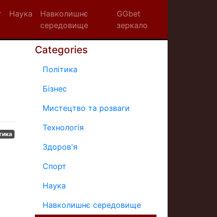
т
Наука
Навколишнє
GGbet
середовище
зеркало
Categories
Політика
Бізнес
Мистецтво та розваги
Технологія
тика
Здоров'я
Спорт
Наука
Навколишнє середовище