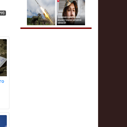
РУ)
го