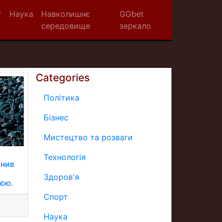
т
Наука
Навколишнє
GGbet
середовище
зеркало
Categories
Політика
Бізнес
Мистецтво та розваги
Технологія
инив
Здоров'я
ією.
Спорт
Наука