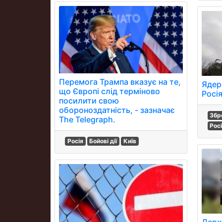
Перемога Трампа вказує на те,
Ядер
що Європі слід терміново
Росі
посилити свою
обороноздатність, - зазначає
Збр
The Telegraph.
Рос
Росія
Бойові дії
Київ
Держ