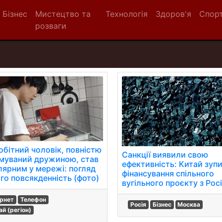
Бізнес
Мистецтво та
Технологія
Здоров'я
Спор
розваги
обітний чоловік, повністю
Санкції виявили свою
муваний дружиною, став
ефективність: Китай зуп
лярним у мережі: погляд
фінансування спільного
ого повсякденність (фото)
вугільного проєкту з Рос
ернет
Телефон
Росія
Бізнес
Москва
ай (регіон)