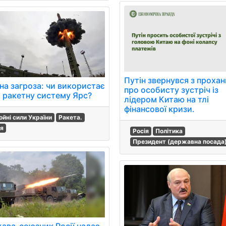
Путін звернувся з проха
на загроза: чи використає
про особисту зустріч із
я ракетну систему Ярс?
лідером Китаю на тлі
фінансової кризи.
ойні сили України
Ракета.
ія
Росія
Політика
Президент (державна посада
ава-союзник Росії надає