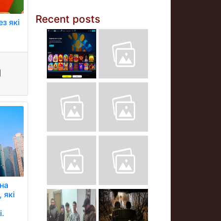
Recent posts
з які
на
 які
і.