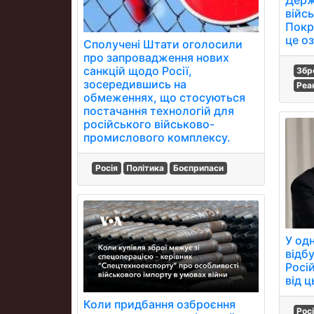
війсь
Покр
це о
Сполучені Штати оголосили
про запровадження нових
санкцій щодо Росії,
Збр
зосередившись на
Реа
обмеженнях, що стосуються
постачання технологій для
російського військово-
промислового комплексу.
Росія
Політика
Боєприпаси
У одн
відбу
Росій
від ц
Коли придбання озброєння
Рос