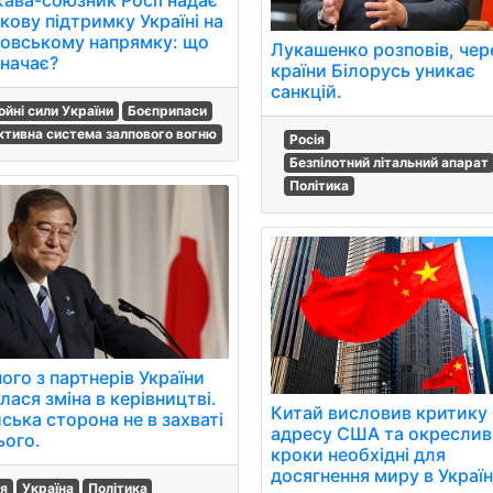
кову підтримку Україні на
овському напрямку: що
Лукашенко розповів, чере
значає?
країни Білорусь уникає
санкцій.
ойні сили України
Боєприпаси
ктивна система залпового вогню
Росія
Безпілотний літальний апарат
Політика
ого з партнерів України
лася зміна в керівництві.
Китай висловив критику 
ська сторона не в захваті
адресу США та окреслив,
ього.
кроки необхідні для
досягнення миру в Україн
ія
Україна
Політика