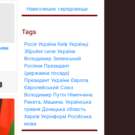
Навколишнє середовище
Tags
Росія
Україна
Київ
Українці
нням
Збройні сили України
Володимир Зеленський
Росіяни
Президент
(державна посада)
Президент України
Європа
)
Європейський Союз
Володимир Путін
Німеччина
Ракета.
Машина.
Українська
гривня
Донецька область
Харків
Укрінформ
Російська
мова