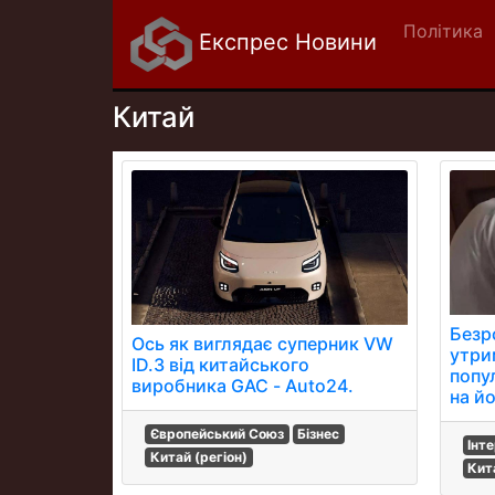
Політика
Експрес Новини
Китай
Безр
Ось як виглядає суперник VW
утри
ID.3 від китайського
попу
виробника GAC - Auto24.
на й
Європейський Союз
Бізнес
Інт
Китай (регіон)
Кит