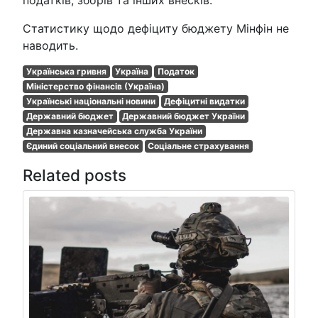
податків, зборів та інших внесків.
Статистику щодо дефіциту бюджету Мінфін не
наводить.
Українська гривня
Україна
Податок
Міністерство фінансів (Україна)
Українські національні новини
Дефіцитні видатки
Державний бюджет
Державний бюджет України
Державна казначейська служба України
Єдиний соціальний внесок
Соціальне страхування
Related posts