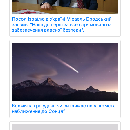
Посол Ізраїлю в Україні Міхаель Бродський
заявив: "Наші дії перш за все спрямовані на
забезпечення власної безпеки".
Космічна гра удачі: чи витримає нова комета
наближення до Сонця?