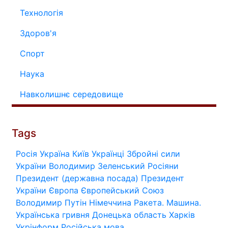
Технологія
Здоров'я
Спорт
Наука
Навколишнє середовище
Tags
Росія
Україна
Київ
Українці
Збройні сили
України
Володимир Зеленський
Росіяни
Президент (державна посада)
Президент
України
Європа
Європейський Союз
Володимир Путін
Німеччина
Ракета.
Машина.
Українська гривня
Донецька область
Харків
Укрінформ
Російська мова