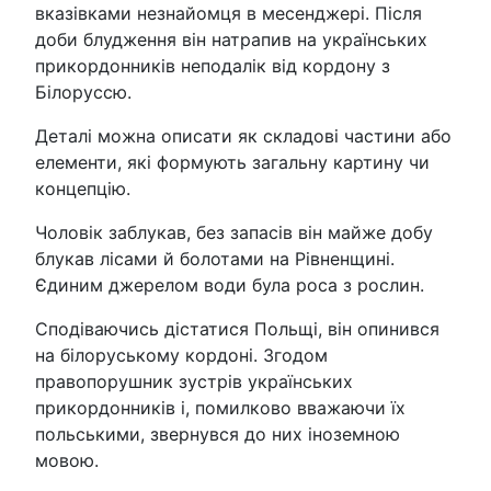
вказівками незнайомця в месенджері. Після
доби блудження він натрапив на українських
прикордонників неподалік від кордону з
Білоруссю.
Деталі можна описати як складові частини або
елементи, які формують загальну картину чи
концепцію.
Чоловік заблукав, без запасів він майже добу
блукав лісами й болотами на Рівненщині.
Єдиним джерелом води була роса з рослин.
Сподіваючись дістатися Польщі, він опинився
на білоруському кордоні. Згодом
правопорушник зустрів українських
прикордонників і, помилково вважаючи їх
польськими, звернувся до них іноземною
мовою.