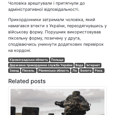
Чоловіка арештували і притягнули до
адміністративної відповідальності.
Прикордонники затримали чоловіка, який
намагався втекти з України, переодягнувшись у
військову форму. Порушник використовував
піксельну форму, позичену у друга,
сподіваючись уникнути додаткових перевірок
на кордоні.
Кіровоградська область
Польща
Державна прикордонна служба України
Вода
Інтернет
Завод
Піксель.
Рівненська область
Ліс
Болото
Роса.
Related posts