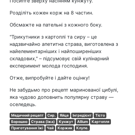
Посипте зверху насінням кунжуту.
Розділіть кожен корж на 8 частин.
Обсмажте на пательні з кожного боку.
"Трикутники з картоплі та сиру – це
надзвичайно апетитна страва, виготовлена з
найелементарніших і найпоширеніших
складових," – підсумовує свій кулінарний
експеримент молода господиня.
Отже, випробуйте і дайте оцінку!
Не забудьмо про рецепт маринованої цибулі,
яка чудово доповнить популярну страву —
оселедець.
Медичний рецепт
Сир.
Яйце
Інгредієнт
Тісто
Борошно
Страва (їжа)
Кунжут
Allium
Картопля
Приготування їжі
Чай
Коржик
Клупе.