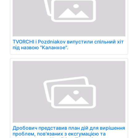
TVORCHI і Pozdniakov випустили спільний хіт
під назвою "Каланхое".
Дробович представив план дій для вирішення
проблем, пов'язаних з ексгумацією та