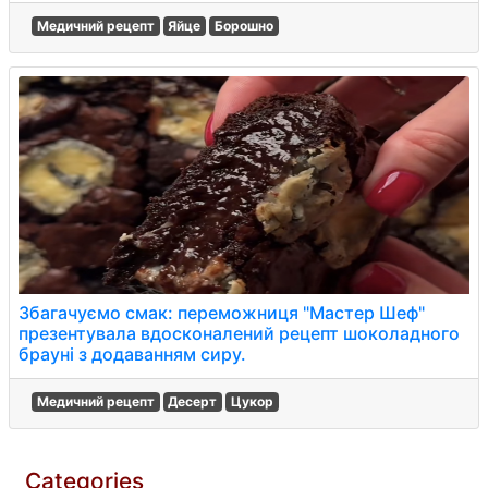
Медичний рецепт
Яйце
Борошно
Збагачуємо смак: переможниця "Мастер Шеф"
презентувала вдосконалений рецепт шоколадного
брауні з додаванням сиру.
Медичний рецепт
Десерт
Цукор
Categories