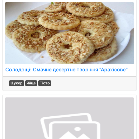
Солодощі: Смачне десертне творіння "Арахісове"
Цукор
Яйце
Тісто