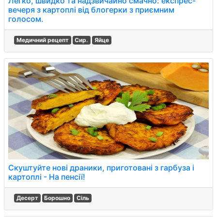
Легко, швидко та надзвичайно смачно: експрес-
вечеря з картоплі від блогерки з приємним
голосом.
Медичний рецепт
Сир.
Яйце
Скуштуйте нові драники, приготовані з гарбуза і
картоплі - На пенсії!
Десерт
Борошно
Сіль