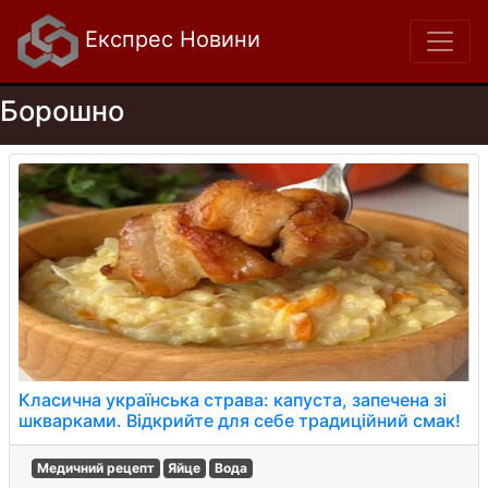
Експрес Новини
Борошно
Класична українська страва: капуста, запечена зі
шкварками. Відкрийте для себе традиційний смак!
Медичний рецепт
Яйце
Вода