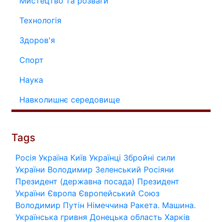
Мистецтво та розваги
Технологія
Здоров'я
Спорт
Наука
Навколишнє середовище
Tags
Росія
Україна
Київ
Українці
Збройні сили
України
Володимир Зеленський
Росіяни
Президент (державна посада)
Президент
України
Європа
Європейський Союз
Володимир Путін
Німеччина
Ракета.
Машина.
Українська гривня
Донецька область
Харків