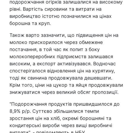
подорожчання огірків залишалися на високому
рівні. Вартість сировини та витрати на
виробництво істотно позначилися на цінах
борошна та круп.
Також варто зазначити, що підвищення цін на
молоко прискорилося через обмежене
постачання, в той час як попит з боку
молокопереробних підприємств залишався
високим, а експорт активізувався. Водночас
спостерігалося відновлення цін на курятину,
тоді як свинина продовжувала дешевшати.
Крім того, ціни на цукор та яйця продовжували
знижуватися через великий обсяг пропозиції.
"Подорожчання продуктів пришвидшилося до
8,9% р/р. Суттєво збільшилися темпи
зростання цін на хліб, окремі борошняні та
кондитерські вироби через вищі виробничі
витрати", - повідомляють в НБУ.