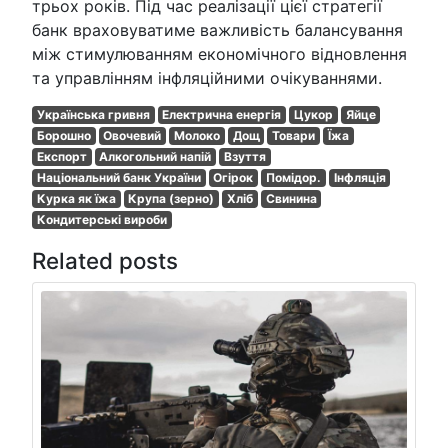
трьох років. Під час реалізації цієї стратегії
банк враховуватиме важливість балансування
між стимулюванням економічного відновлення
та управлінням інфляційними очікуваннями.
Українська гривня
Електрична енергія
Цукор
Яйце
Борошно
Овочевий
Молоко
Дощ
Товари
Їжа
Експорт
Алкогольний напій
Взуття
Національний банк України
Огірок
Помідор.
Інфляція
Курка як їжа
Крупа (зерно)
Хліб
Свинина
Кондитерські вироби
Related posts