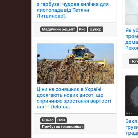
з гарбуза: чудова випічка для
листопада від Тетяни
Литвинової.
Медичний рецепт
Рис
Цукор
Як уб
пром
дома
Реко
Пог
Ціни на соняшник в Україні
досягають нових висот, що
спричиняє зростання вартості
олії – Delo.ua.
Бізнес
Олія
Бакл
груз
Прибуток (економіка)
трад