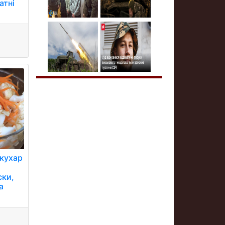
атні
-кухар
ски,
а