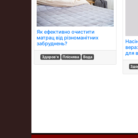
Як ефективно очистити
матрац від різноманітних
Насін
забруднень?
вера
для 
Здоров'я
Пліснява
Вода
Здо