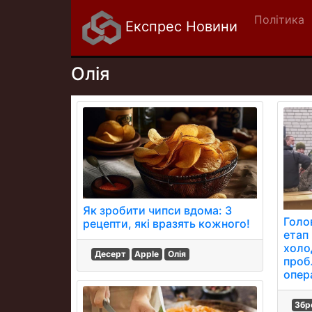
Політика
Експрес Новини
Олія
Як зробити чипси вдома: 3
Голов
рецепти, які вразять кожного!
етап 
холод
Десерт
Apple
Олія
пробл
опер
Збр