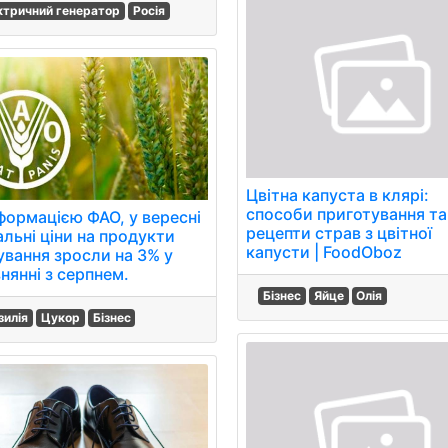
ктричний генератор
Росія
Цвітна капуста в клярі:
способи приготування та
нформацією ФАО, у вересні
рецепти страв з цвітної
альні ціни на продукти
капусти | FoodOboz
ування зросли на 3% у
нянні з серпнем.
Бізнес
Яйце
Олія
зилія
Цукор
Бізнес