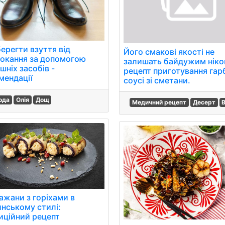
ерегти взуття від
Його смакові якості не
окання за допомогою
залишать байдужим ніко
шніх засобів -
рецепт приготування гар
мендації
соусі зі сметани.
ода
Олія
Дощ
Медичний рецепт
Десерт
ажани з горіхами в
инському стилі:
иційний рецепт