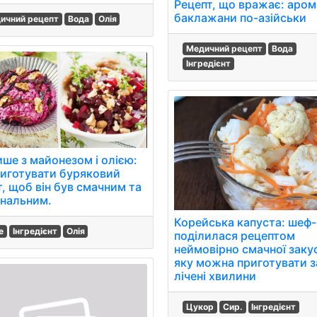
Рецепт, що вражає: аром
баклажани по-азійськи
ичний рецепт
Вода
Олія
Медичний рецепт
Вода
Інгредієнт
ише з майонезом і олією:
риготувати буряковий
т, щоб він був смачним та
інальним.
Корейська капуста: шеф
е
Інгредієнт
Олія
поділилася рецептом
неймовірно смачної заку
яку можна приготувати з
лічені хвилини
Цукор
Сир.
Інгредієнт