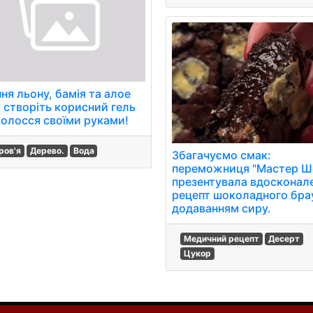
ня льону, бамія та алое
: створіть корисний гель
волосся своїми руками!
ров'я
Дерево.
Вода
Збагачуємо смак:
переможниця "Мастер Ш
презентувала вдосконал
рецепт шоколадного брау
додаванням сиру.
Медичний рецепт
Десерт
Цукор