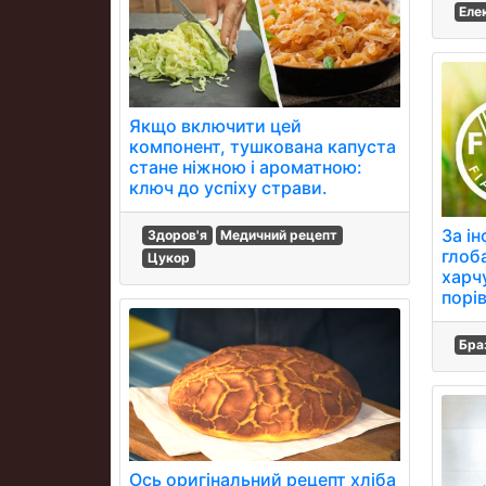
Еле
Якщо включити цей
компонент, тушкована капуста
стане ніжною і ароматною:
ключ до успіху страви.
За і
Здоров'я
Медичний рецепт
глоб
Цукор
харч
порів
Бра
Ось оригінальний рецепт хліба