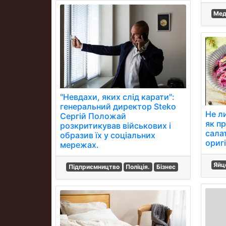
Мед
"Невдахи, яких слід карати":
генеральний директор Steko
Не л
Сергій Положай
як п
розкритикував військових і
сала
образив їх у соціальних
ориг
мережах.
Яйц
Підприємництво
Поліція.
Бізнес