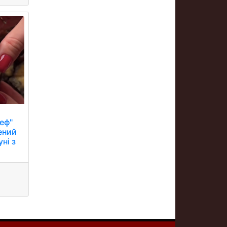
еф"
ений
ні з