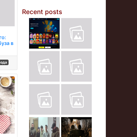
Recent posts
го:
буза в
Вода