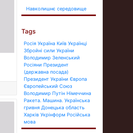
Навколишнє середовище
Tags
Росія
Україна
Київ
Українці
Збройні сили України
Володимир Зеленський
Росіяни
Президент
(державна посада)
Президент України
Європа
Європейський Союз
Володимир Путін
Німеччина
Ракета.
Машина.
Українська
гривня
Донецька область
Харків
Укрінформ
Російська
мова