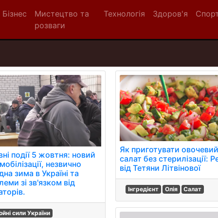
Бізнес
Мистецтво та
Технологія
Здоров'я
Спор
розваги
Як приготувати овочеви
ні події 5 жовтня: новий
салат без стерилізації: Р
мобілізації, незвично
від Тетяни Літвінової
на зима в Україні та
еми зі зв'язком від
Інгредієнт
Олія
Салат
аторів.
ойні сили України