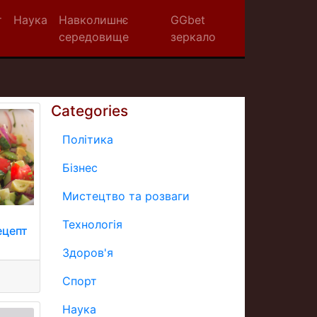
т
Наука
Навколишнє
GGbet
середовище
зеркало
Categories
Політика
Бізнес
Мистецтво та розваги
й
Технологія
ецепт
Здоров'я
Спорт
Наука