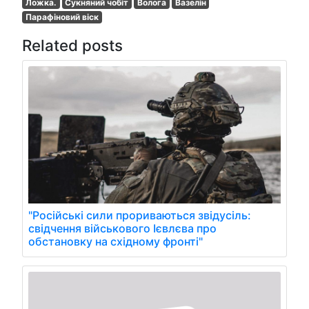
Ложка.
Сукняний чобіт
Волога
Вазелін
Парафіновий віск
Related posts
"Російські сили прориваються звідусіль:
свідчення військового Ієвлєва про
обстановку на східному фронті"