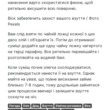
нанесення варто скористатися феном, щоб
ретельно висушити всю поверхню.
Віск забезпечить захист вашого взуття / Фото
Pexels
Вам слід взяти по чайній ложці кожної з цих
двох олій і об'єднати їх. Потім до отриманої
суміші додайте ще одну чайну ложку натертого
на терці парафіну. Все ретельно перемішайте і
розтоплюйте на водяній бані.
Коли суміш почне злегка охолоджуватися,
рекомендується нанести її на взуття. Однак
майте на увазі, що повне висихання займе
близько 7-8 годин, тому доцільніше зайнятися
цим процесом ввечері і залишити взуття
сохнути на ніч.
Погода
Олія
Дощ
Взуття
Хімічна речовина
Віск