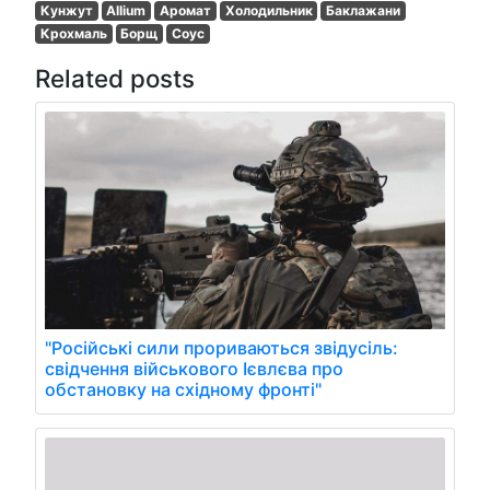
Кунжут
Allium
Аромат
Холодильник
Баклажани
Крохмаль
Борщ
Соус
Related posts
"Російські сили прориваються звідусіль:
свідчення військового Ієвлєва про
обстановку на східному фронті"