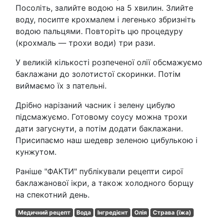
Посоліть, залийте водою на 5 хвилин. Злийте
воду, посипте крохмалем і легенько збризніть
водою пальцями. Повторіть цю процедуру
(крохмаль — трохи води) три рази.
У великій кількості розпеченої олії обсмажуємо
баклажани до золотистої скоринки. Потім
виймаємо їх з пательні.
Дрібно нарізаний часник і зелену цибулю
підсмажуємо. Готовому соусу можна трохи
дати загуснути, а потім додати баклажани.
Присипаємо наш шедевр зеленою цибулькою і
кунжутом.
Раніше "ФАКТИ" публікували рецепти сирої
баклажанової ікри, а також холодного борщу
на спекотний день.
Медичний рецепт
Вода
Інгредієнт
Олія
Страва (їжа)