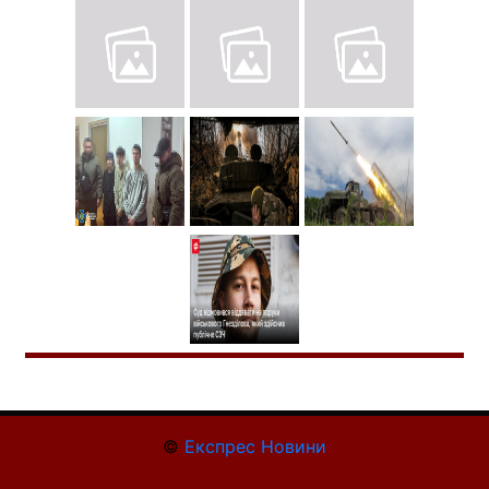
©
Експрес Новини