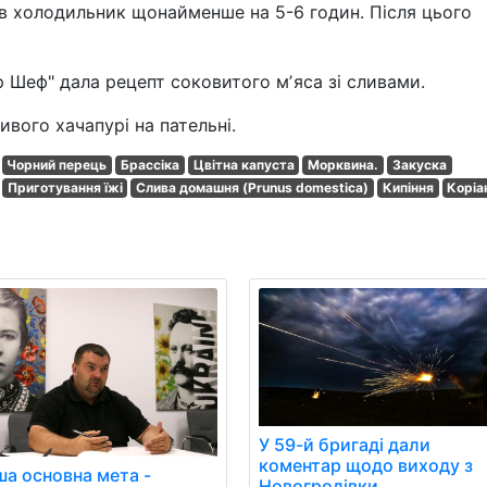
в холодильник щонайменше на 5-6 годин. Після цього
р Шеф" дала рецепт соковитого мʼяса зі сливами.
вого хачапурі на пательні.
Чорний перець
Брассіка
Цвітна капуста
Морквина.
Закуска
Приготування їжі
Слива домашня (Prunus domestica)
Кипіння
Коріа
У 59-й бригаді дали
коментар щодо виходу з
ша основна мета -
Новогродівки