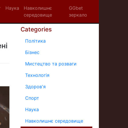
т
Наука
Навколишнє
GGbet
середовище
зеркало
Categories
Політика
ні
Бізнес
Мистецтво та розваги
Технологія
Здоров'я
Спорт
Наука
Навколишнє середовище