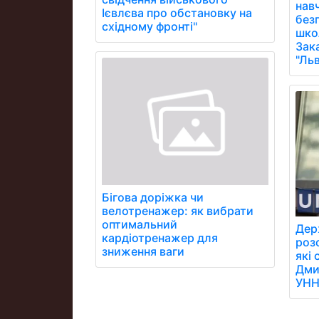
нав
Ієвлєва про обстановку на
без
східному фронті"
школ
Зак
"Ль
Бігова доріжка чи
велотренажер: як вибрати
оптимальний
Дер
кардіотренажер для
роз
зниження ваги
які
Дмит
УН