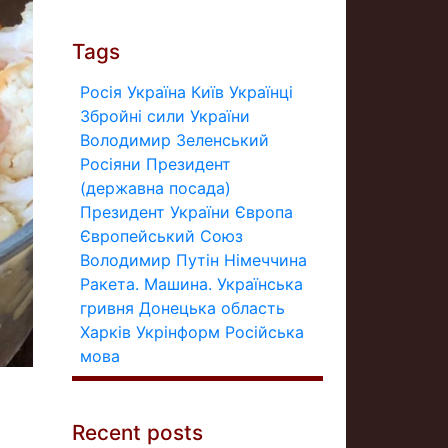
Tags
Росія
Україна
Київ
Українці
Збройні сили України
Володимир Зеленський
Росіяни
Президент
(державна посада)
Президент України
Європа
Європейський Союз
Володимир Путін
Німеччина
Ракета.
Машина.
Українська
гривня
Донецька область
Харків
Укрінформ
Російська
мова
Recent posts