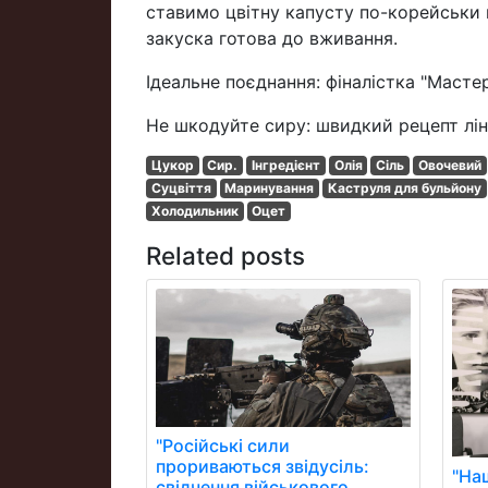
ставимо цвітну капусту по-корейськи 
закуска готова до вживання.
Ідеальне поєднання: фіналістка "Масте
Не шкодуйте сиру: швидкий рецепт ліни
Цукор
Сир.
Інгредієнт
Олія
Сіль
Овочевий
Суцвіття
Маринування
Каструля для бульйону
Холодильник
Оцет
Related posts
"Російські сили
прориваються звідусіль:
"На
свідчення військового