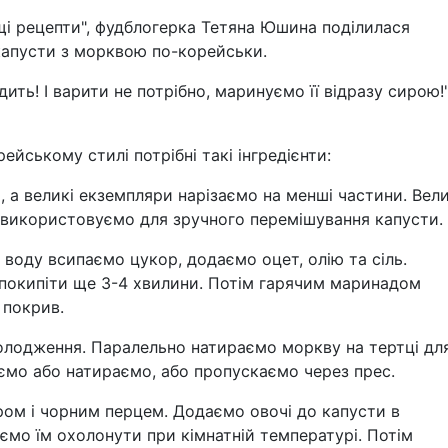
ащі рецепти", фудблогерка Тетяна Юшина поділилася
капусти з морквою по-корейськи.
ть! І варити не потрібно, маринуємо її відразу сирою!"
ейському стилі потрібні такі інгредієнти:
, а великі екземпляри нарізаємо на менші частини. Вел
, використовуємо для зручного перемішування капусти.
 воду всипаємо цукор, додаємо оцет, олію та сіль.
 покипіти ще 3-4 хвилини. Потім гарячим маринадом
 покрив.
олодження. Паралельно натираємо моркву на тертці дл
ємо або натираємо, або пропускаємо через прес.
ом і чорним перцем. Додаємо овочі до капусти в
ємо їм охолонути при кімнатній температурі. Потім