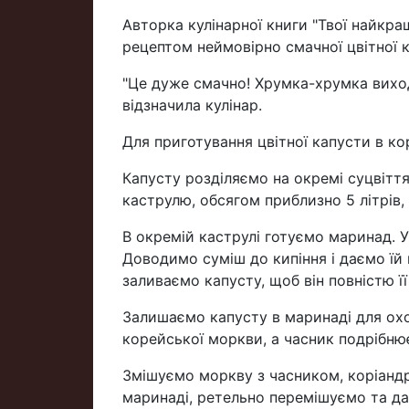
Авторка кулінарної книги "Твої найкр
рецептом неймовірно смачної цвітної 
"Це дуже смачно! Хрумка-хрумка виходи
відзначила кулінар.
Для приготування цвітної капусти в кор
Капусту розділяємо на окремі суцвіття
каструлю, обсягом приблизно 5 літрів
В окремій каструлі готуємо маринад. У
Доводимо суміш до кипіння і даємо їй
заливаємо капусту, щоб він повністю її
Залишаємо капусту в маринаді для ох
корейської моркви, а часник подрібню
Змішуємо моркву з часником, коріандр
маринаді, ретельно перемішуємо та да