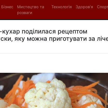
Бізнес
Мистецтво та
Технологія
Здоров'я
Спор
розваги
-кухар поділилася рецептом
ски, яку можна приготувати за ліче