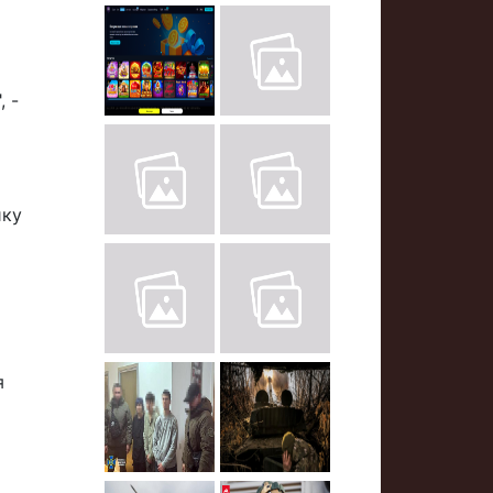
, -
ику
я