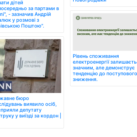
чати дітей
посередньо за партами в
і", - зазначив Андрій
алюк у розмові з
вівською Поштою".
Рівень споживання
електроенергії залишаєть
значним, але демонструє
тенденцію до поступовог
зниження.
жавне бюро
слідувань виявило осіб,
 сприяли депутату
руку у виїзді за кордон |
Н