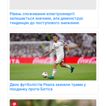
Рівень споживання електроенергії
залишається значним, але демонструє
тенденцію до поступового зниження.
Двоє футболістів Реала зазнали травм у
поєдинку проти Бетіса