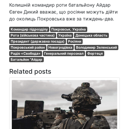
Колишній командир роти батальйону Айдар
Євген Дикий вважає, що росіяни можуть дійти
до околиць Покровська вже за тиждень-два.
Командир підрозділу
Покровськ, Україна
Рота (військова частина)
Україна
Донецька область
Президент (державна посада)
Росіяни
Покровський район
Новогродівка
Володимир Зеленський
Радіо «Свобода»
Генеральний персонал
Фортеця
Батальйон "Айдар
Related posts