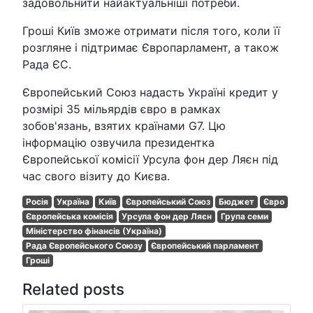
задовольнити найактуальніші потреби.
Гроші Київ зможе отримати після того, коли її
розгляне і підтримає Європарламент, а також
Рада ЄС.
Європейський Союз надасть Україні кредит у
розмірі 35 мільярдів євро в рамках
зобов'язань, взятих країнами G7. Цю
інформацію озвучила президентка
Європейської комісії Урсула фон дер Ляєн під
час свого візиту до Києва.
Росія
Україна
Київ
Європейський Союз
Бюджет
Євро
Європейська комісія
Урсула фон дер Ляєн
Група семи
Міністерство фінансів (Україна)
Рада Європейського Союзу
Європейський парламент
Гроші
Related posts