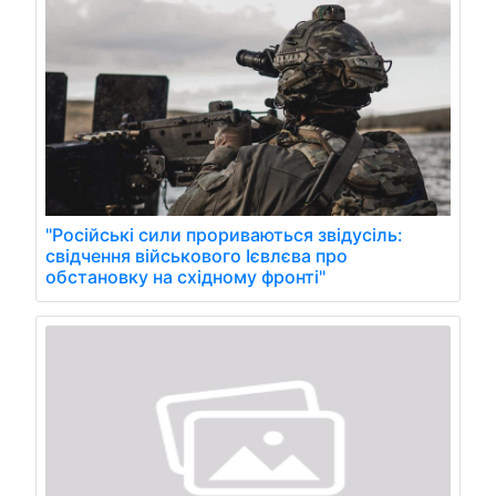
"Російські сили прориваються звідусіль:
свідчення військового Ієвлєва про
обстановку на східному фронті"