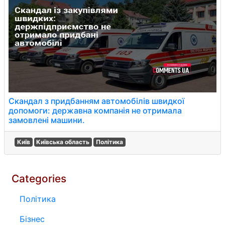
Скандал з придбанням автомобілів швидкої
допомоги: державна компанія не отримала
замовлені машини.
Київ
Київська область
Політика
Categories
Політика
Бізнес