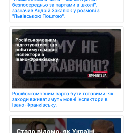
безпосередньо за партами в школі", -
зазначив Андрій Закалюк у розмові з
"Львівською Поштою".
Російськомовним варто бути готовими: які
заходи вживатимуть мовні інспектори в
Івано-Франківську.