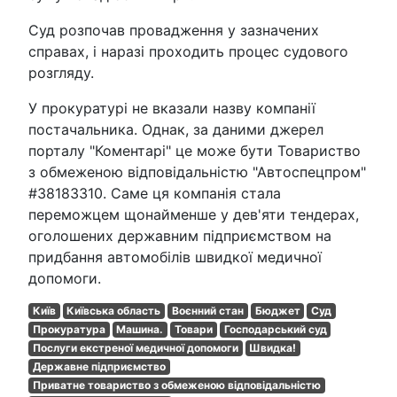
Суд розпочав провадження у зазначених
справах, і наразі проходить процес судового
розгляду.
У прокуратурі не вказали назву компанії
постачальника. Однак, за даними джерел
порталу "Коментарі" це може бути Товариство
з обмеженою відповідальністю "Автоспецпром"
#38183310. Саме ця компанія стала
переможцем щонайменше у дев'яти тендерах,
оголошених державним підприємством на
придбання автомобілів швидкої медичної
допомоги.
Київ
Київська область
Воєнний стан
Бюджет
Суд
Прокуратура
Машина.
Товари
Господарський суд
Послуги екстреної медичної допомоги
Швидка!
Державне підприємство
Приватне товариство з обмеженою відповідальністю